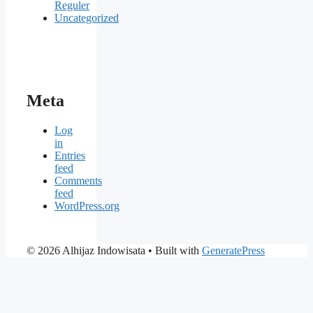
Reguler
Uncategorized
Meta
Log
in
Entries
feed
Comments
feed
WordPress.org
© 2026 Alhijaz Indowisata
• Built with
GeneratePress