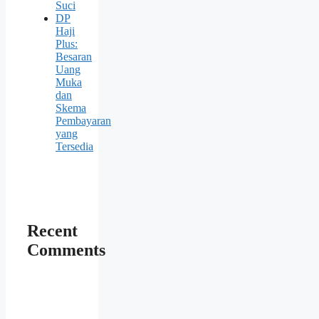
Suci
DP
Haji
Plus:
Besaran
Uang
Muka
dan
Skema
Pembayaran
yang
Tersedia
Recent
Comments