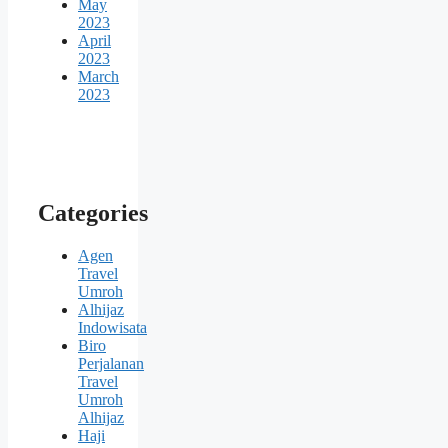
May
2023
April
2023
March
2023
Categories
Agen
Travel
Umroh
Alhijaz
Indowisata
Biro
Perjalanan
Travel
Umroh
Alhijaz
Haji