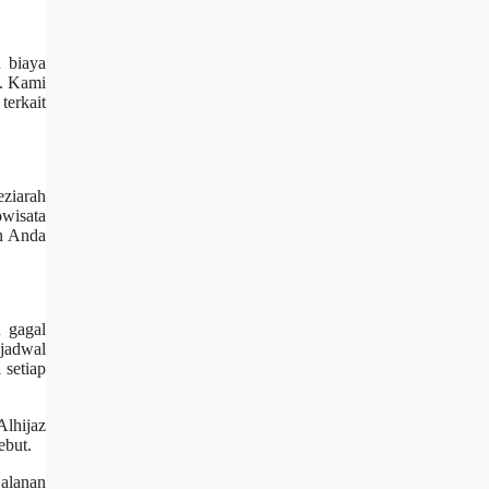
u biaya
f. Kami
terkait
ziarah
owisata
in Anda
n gagal
 jadwal
 setiap
Alhijaz
ebut.
jalanan