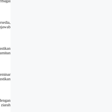
erbagai
rsedia,
njawab
astikan
rumitan
seminar
astikan
 dengan
ziarah