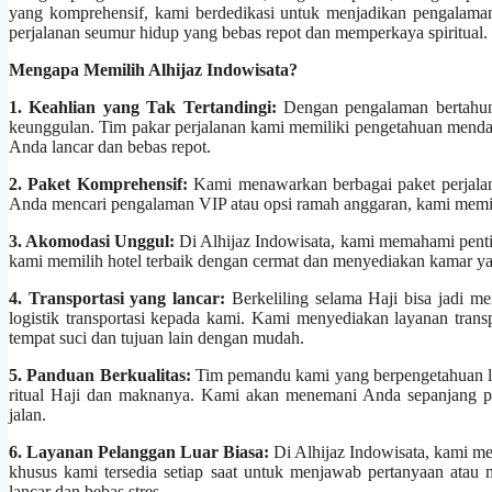
yang komprehensif, kami berdedikasi untuk menjadikan pengalaman 
perjalanan seumur hidup yang bebas repot dan memperkaya spiritual.
Mengapa Memilih Alhijaz Indowisata?
1. Keahlian yang Tak Tertandingi:
Dengan pengalaman bertahun-t
keunggulan. Tim pakar perjalanan kami memiliki pengetahuan mendala
Anda lancar dan bebas repot.
2. Paket Komprehensif:
Kami menawarkan berbagai paket perjalan
Anda mencari pengalaman VIP atau opsi ramah anggaran, kami memi
3. Akomodasi Unggul:
Di Alhijaz Indowisata, kami memahami penti
kami memilih hotel terbaik dengan cermat dan menyediakan kamar y
4. Transportasi yang lancar:
Berkeliling selama Haji bisa jadi m
logistik transportasi kepada kami. Kami menyediakan layanan tra
tempat suci dan tujuan lain dengan mudah.
5. Panduan Berkualitas:
Tim pemandu kami yang berpengetahuan l
ritual Haji dan maknanya. Kami akan menemani Anda sepanjang p
jalan.
6. Layanan Pelanggan Luar Biasa:
Di Alhijaz Indowisata, kami m
khusus kami tersedia setiap saat untuk menjawab pertanyaan ata
lancar dan bebas stres.