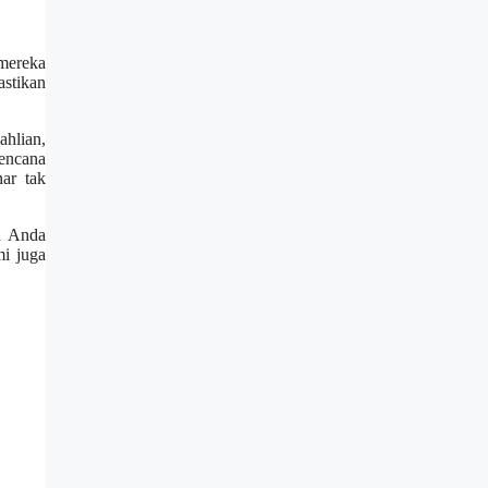
mereka
astikan
ahlian,
rencana
ar tak
an Anda
mi juga