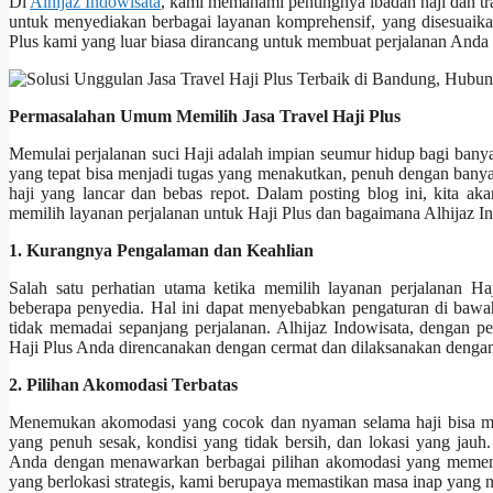
Di
Alhijaz Indowisata
, kami memahami pentingnya ibadah haji dan tra
untuk menyediakan berbagai layanan komprehensif, yang disesuaika
Plus kami yang luar biasa dirancang untuk membuat perjalanan Anda
Permasalahan Umum Memilih Jasa Travel Haji Plus
Memulai perjalanan suci Haji adalah impian seumur hidup bagi banya
yang tepat bisa menjadi tugas yang menakutkan, penuh dengan bany
haji yang lancar dan bebas repot. Dalam posting blog ini, kita 
memilih layanan perjalanan untuk Haji Plus dan bagaimana Alhijaz 
1. Kurangnya Pengalaman dan Keahlian
Salah satu perhatian utama ketika memilih layanan perjalanan H
beberapa penyedia. Hal ini dapat menyebabkan pengaturan di bawah 
tidak memadai sepanjang perjalanan. Alhijaz Indowisata, dengan 
Haji Plus Anda direncanakan dengan cermat dan dilaksanakan dengan 
2. Pilihan Akomodasi Terbatas
Menemukan akomodasi yang cocok dan nyaman selama haji bisa men
yang penuh sesak, kondisi yang tidak bersih, dan lokasi yang ja
Anda dengan menawarkan berbagai pilihan akomodasi yang memenuh
yang berlokasi strategis, kami berupaya memastikan masa inap yang n