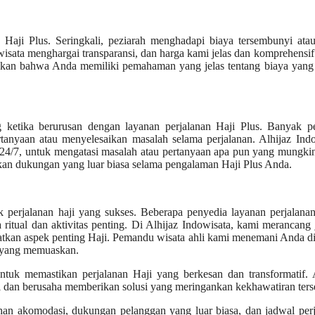
n Haji Plus. Seringkali, peziarah menghadapi biaya tersembunyi ata
isata menghargai transparansi, dan harga kami jelas dan komprehensi
stikan bahwa Anda memiliki pemahaman yang jelas tentang biaya yang 
 ketika berurusan dengan layanan perjalanan Haji Plus. Banyak pe
tanyaan atau menyelesaikan masalah selama perjalanan. Alhijaz Ind
 24/7, untuk mengatasi masalah atau pertanyaan apa pun yang mungk
an dukungan yang luar biasa selama pengalaman Haji Plus Anda.
k perjalanan haji yang sukses. Beberapa penyedia layanan perjalana
tual dan aktivitas penting. Di Alhijaz Indowisata, kami merancang
tkan aspek penting Haji. Pemandu wisata ahli kami menemani Anda di
l yang memuaskan.
ntuk memastikan perjalanan Haji yang berkesan dan transformatif. 
dan berusaha memberikan solusi yang meringankan kekhawatiran ters
han akomodasi, dukungan pelanggan yang luar biasa, dan jadwal per