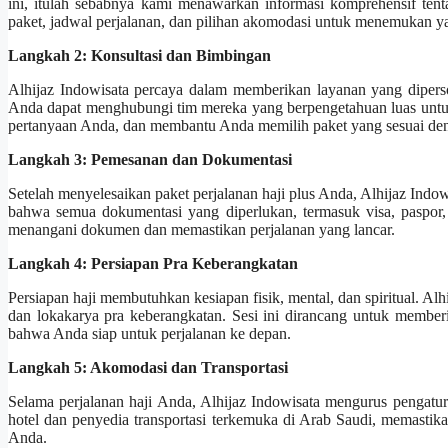
ini, itulah sebabnya kami menawarkan informasi komprehensif tenta
paket, jadwal perjalanan, dan pilihan akomodasi untuk menemukan y
Langkah 2: Konsultasi dan Bimbingan
Alhijaz Indowisata percaya dalam memberikan layanan yang diperso
Anda dapat menghubungi tim mereka yang berpengetahuan luas untu
pertanyaan Anda, dan membantu Anda memilih paket yang sesuai den
Langkah 3: Pemesanan dan Dokumentasi
Setelah menyelesaikan paket perjalanan haji plus Anda, Alhijaz I
bahwa semua dokumentasi yang diperlukan, termasuk visa, paspor, 
menangani dokumen dan memastikan perjalanan yang lancar.
Langkah 4: Persiapan Pra Keberangkatan
Persiapan haji membutuhkan kesiapan fisik, mental, dan spiritual. 
dan lokakarya pra keberangkatan. Sesi ini dirancang untuk memberi A
bahwa Anda siap untuk perjalanan ke depan.
Langkah 5: Akomodasi dan Transportasi
Selama perjalanan haji Anda, Alhijaz Indowisata mengurus pengatu
hotel dan penyedia transportasi terkemuka di Arab Saudi, memast
Anda.