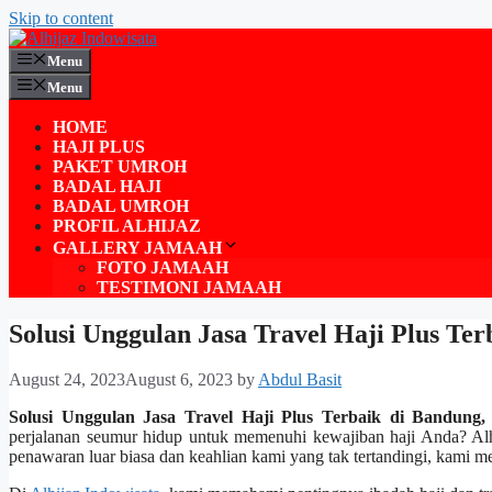
Skip to content
Menu
Menu
HOME
HAJI PLUS
PAKET UMROH
BADAL HAJI
BADAL UMROH
PROFIL ALHIJAZ
GALLERY JAMAAH
FOTO JAMAAH
TESTIMONI JAMAAH
Solusi Unggulan Jasa Travel Haji Plus T
August 24, 2023
August 6, 2023
by
Abdul Basit
Solusi Unggulan Jasa Travel Haji Plus Terbaik di Bandun
perjalanan seumur hidup untuk memenuhi kewajiban haji Anda? Alh
penawaran luar biasa dan keahlian kami yang tak tertandingi, kami m