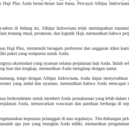
Haji Plus Anda benar-benar luar biasa. Percayai Alhijaz Indowisat
ahun di bidang ini, Alhijaz Indowisata telah mendapatkan reputas
m tentang ritual, peraturan, dan logistik Haji, memastikan bahwa per
an Haji Plus, memenuhi beragam preferensi dan anggaran klien kami
liki paket yang sempurna untuk Anda.
ngnya akomodasi yang nyaman selama perjalanan haji Anda. Itulah s
ang luas dan lengkap, memastikan Anda menginap dengan santai.
enantang, tetapi dengan Alhijaz Indowisata, Anda dapat menyerahka
nsportasi yang andal dan nyaman, memastikan bahwa Anda mencapai t
uas berkomitmen untuk memberi Anda pemahaman yang lebih dalam t
erjalanan Anda, menawarkan wawasan dan panduan berharga di sep
engutamakan kepuasan pelanggan di atas segalanya. Tim dukungan pe
u masalah apa pun yang mungkin Anda miliki, memastikan pengalama