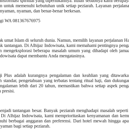
nsformasi spiritual yang diperlukannya. Itulah sebabnya kami berupay
n untuk memenuhi kebutuhan unik setiap peziarah. Layanan perjalan
 nyaman, nyaman, dan benar-benar berkesan.
k umat Islam di seluruh dunia. Namun, memilih layanan perjalanan Ha
ak tantangan. Di Alhijaz Indowisata, kami memahami pentingnya pen
akan mengeksplorasi beberapa masalah umum yang dihadapi oleh jama
Indowisata dapat membantu Anda mengatasinya.
aji Plus adalah kurangnya pengalaman dan keahlian yang ditawarka
standar, pengetahuan yang terbatas tentang ritual haji, dan dukung
pengalaman lebih dari 20 tahun, memastikan bahwa setiap aspek pen
presisi.
jadi tantangan besar. Banyak peziarah menghadapi masalah seperti
uh. Di Alhijaz Indowisata, kami memprioritaskan kenyamanan dan ke
i berbagai anggaran dan preferensi. Dari hotel mewah hingga apa
yaman bagi setiap peziarah.