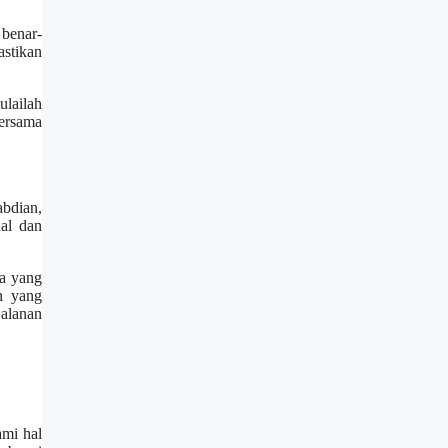
 benar-
astikan
ulailah
bersama
abdian,
al dan
ka yang
n yang
jalanan
ami hal