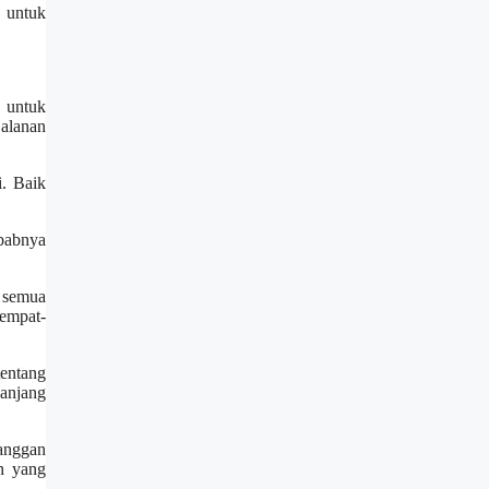
a untuk
i untuk
jalanan
. Baik
ebabnya
n semua
empat-
entang
anjang
langgan
n yang