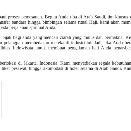
aui proses pemesanan. Begitu Anda tiba di Arab Saudi, tim khusus 
ansfer bandara hingga bimbingan selama ritual Haji, kami akan mem
da perjalanan spiritual Anda.
n bijak bagi anda yang mencari ziarah yang mulus dan bermakna. Ke
n pelanggan membedakan mereka di industri ini. Jadi, jika Anda be
Alhijaz Indowisata untuk membuat pengalaman haji Anda benar-ben
 berlokasi di Jakarta, Indonesia. Kami menyediakan segala kebutuh
, tiket pesawat, hingga akomodasi di hotel selama di Arab Saudi. Ka