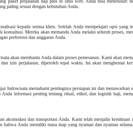
ng paket perjalanan haji plus di situs web. Anda bisa menelusuri b
ang paling sesuai dengan kebutuhan Anda.
nalisasi kepada semua klien. Setelah Anda mempelajari opsi yang te
k konsultasi. Mereka akan memandu Anda melalui seluruh proses, me
gan preferensi dan anggaran Anda.
ndowisata akan membantu Anda dalam proses pemesanan. Kami akan mem
dan izin perjalanan, diperoleh tepat waktu. Ini akan menghemat ke
Alhijaz Indowisata memahami pentingnya persiapan ini dan menawarkan 
nda informasi penting tentang ritual, etiket, dan logistik haji, mem
ran akomodasi dan transportasi Anda. Kami telah menjalin kemitraan
ikan bahwa Anda memiliki masa inap yang nyaman dan nyaman selama 