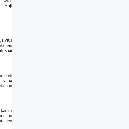
a keras
an Haji
ji Plus
galaman
ah saat
n oleh
an yang
galaman
 kamar
mudahan
rtemen