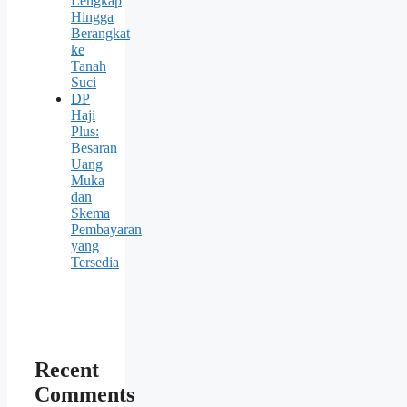
Lengkap
Hingga
Berangkat
ke
Tanah
Suci
DP
Haji
Plus:
Besaran
Uang
Muka
dan
Skema
Pembayaran
yang
Tersedia
Recent
Comments