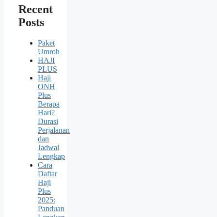
Recent
Posts
Paket
Umroh
HAJI
PLUS
Haji
ONH
Plus
Berapa
Hari?
Durasi
Perjalanan
dan
Jadwal
Lengkap
Cara
Daftar
Haji
Plus
2025:
Panduan