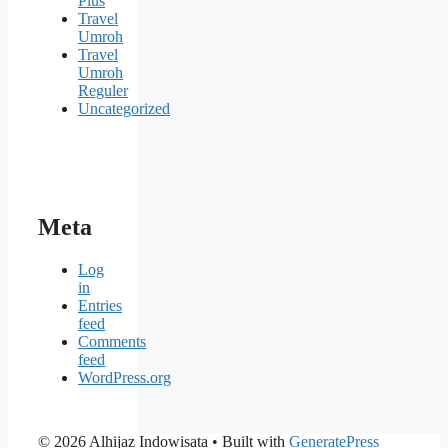
Plus
Travel
Umroh
Travel
Umroh
Reguler
Uncategorized
Meta
Log
in
Entries
feed
Comments
feed
WordPress.org
© 2026 Alhijaz Indowisata
• Built with
GeneratePress