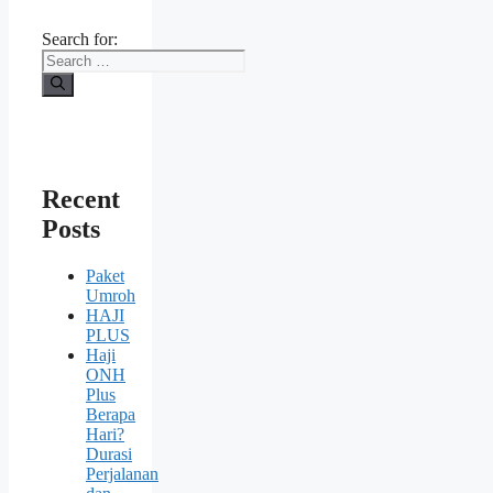
Search for:
Recent
Posts
Paket
Umroh
HAJI
PLUS
Haji
ONH
Plus
Berapa
Hari?
Durasi
Perjalanan