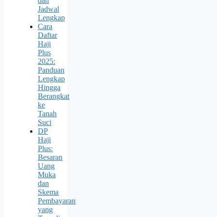
dan
Jadwal
Lengkap
Cara
Daftar
Haji
Plus
2025:
Panduan
Lengkap
Hingga
Berangkat
ke
Tanah
Suci
DP
Haji
Plus:
Besaran
Uang
Muka
dan
Skema
Pembayaran
yang