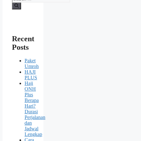
Recent
Posts
Paket
Umroh
HAJI
PLUS
Haji
ONH
Plus
Berapa
Hari?
Durasi
Perjalanan
dan
Jadwal
Lengkap
Cara