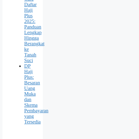
Daftar
Haji
Plus
2025:
Panduan
Lengkap
Hingga
Berangkat
ke
Tanah
Suci
DP
Haji
Plus:
Besaran
Uang
Muka
dan
Skema
Pembayaran
yang
Tersedia