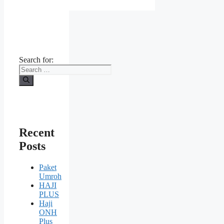
Search for:
Recent
Posts
Paket
Umroh
HAJI
PLUS
Haji
ONH
Plus