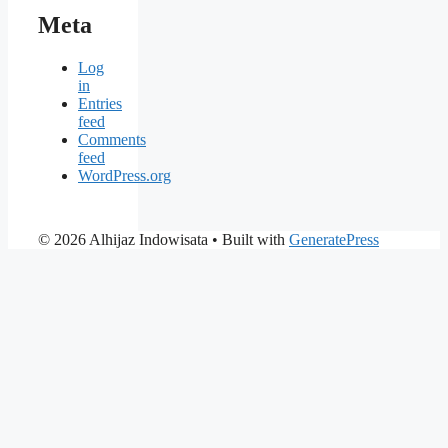
Meta
Log
in
Entries
feed
Comments
feed
WordPress.org
© 2026 Alhijaz Indowisata
• Built with
GeneratePress