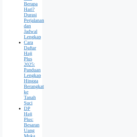
Berapa
Hari?
Durasi
Perjalanan
dan
Jadwal
Lengkap
Cara
Daftar
Haji
Plus
2025:
Panduan
Lengkap
Hingga
Berangkat
ke
Tanah
Suci
DP
Haji
Plus:
Besaran
Uang
Muka