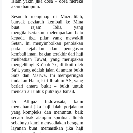
Islam yakin jika dosa – dosa mereka
akan diampuni.
Sesudah menginap di Muzdalifah,
banyak peziarah kembali ke Mina
buat rajam Iblis, yang
mengikutsertakan melemparkan batu
kepada tiga pilar yang mewakili
Setan. Ini menyimbolkan penolakan
pada kejahatan dan penegasan
kembali iman. bagian terakhir dari haji
melibatkan Tawaf, yang merupakan
mengelilingi Ka’bah 7x, di ikuti oleh
Sa’i, yang adalah jalan di antara bukit
Safa dan Marwa. Ini memperingati
tindakan Hajar, istri Ibrahim AS, yang
berlari antara bukit – bukit untuk
mencari air untuk putranya Ismail.
Di Alhijaz Indowisata, kami
memahami jika haji ialah perjalanan
yang kompleks dan menuntut, baik
secara fisik ataupun spiritual. Itulah
sebabnya kami menyediakan beragam
layanan buat memastikan jika haji