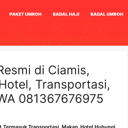
PAKET UMROH
BADAL HAJI
BADAL UMROH
Resmi di Ciamis,
otel, Transportasi,
 WA 081367676975
ket Termasuk Transportasi, Makan, Hotel Hubungi