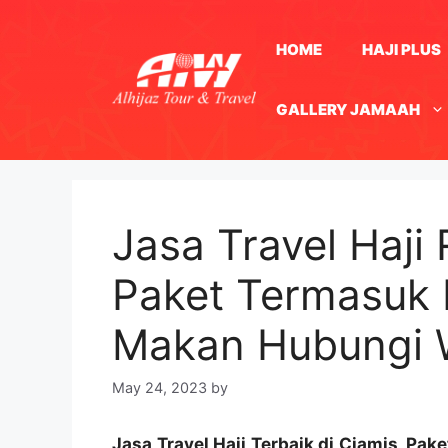
Skip
to
HOME
HAJI PLUS
content
GALLERY JAMAAH
Jasa Travel Haji 
Paket Termasuk H
Makan Hubungi
May 24, 2023
by
Jasa Travel Haji Terbaik di Ciamis, Pa