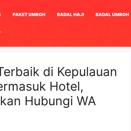
S
PAKET UMROH
BADAL HAJI
BADAL UMROH
 Terbaik di Kepulauan
ermasuk Hotel,
akan Hubungi WA