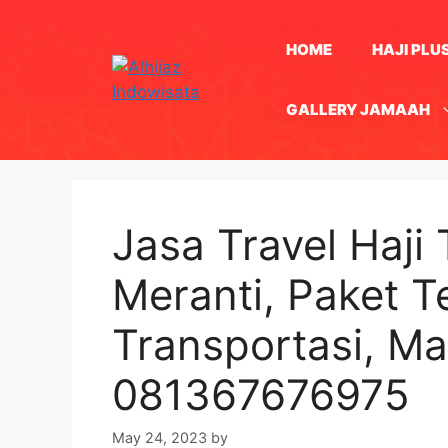
Skip
to
HOME
HAJI PLU
content
GALLERY JAMAAH
Jasa Travel Haji
Meranti, Paket T
Transportasi, M
081367676975
May 24, 2023
by