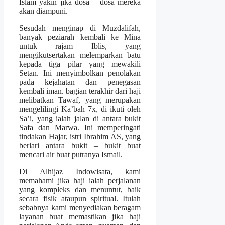
Islam yakin jika dosa – dosa mereka
akan diampuni.
Sesudah menginap di Muzdalifah,
banyak peziarah kembali ke Mina
untuk rajam Iblis, yang
mengikutsertakan melemparkan batu
kepada tiga pilar yang mewakili
Setan. Ini menyimbolkan penolakan
pada kejahatan dan penegasan
kembali iman. bagian terakhir dari haji
melibatkan Tawaf, yang merupakan
mengelilingi Ka’bah 7x, di ikuti oleh
Sa’i, yang ialah jalan di antara bukit
Safa dan Marwa. Ini memperingati
tindakan Hajar, istri Ibrahim AS, yang
berlari antara bukit – bukit buat
mencari air buat putranya Ismail.
Di Alhijaz Indowisata, kami
memahami jika haji ialah perjalanan
yang kompleks dan menuntut, baik
secara fisik ataupun spiritual. Itulah
sebabnya kami menyediakan beragam
layanan buat memastikan jika haji