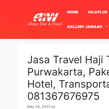
Skip
to
HOME
HAJI PLUS
content
GALLERY JAMAAH
Jasa Travel Haji 
Purwakarta, Pak
Hotel, Transpor
081367676975
May 26, 2023
by