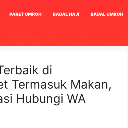
PAKET UMROH
BADAL HAJI
BADAL UMROH
Terbaik di
et Termasuk Makan,
tasi Hubungi WA