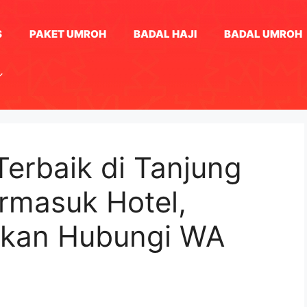
S
PAKET UMROH
BADAL HAJI
BADAL UMROH
Terbaik di Tanjung
rmasuk Hotel,
akan Hubungi WA