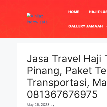
Skip
to
HOME
HAJI PLU
content
GALLERY JAMAAH
Jasa Travel Haji 
Pinang, Paket Te
Transportasi, M
081367676975
May 26, 2023
by