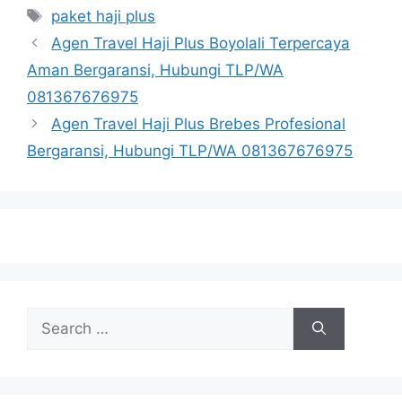
Tags
paket haji plus
Agen Travel Haji Plus Boyolali Terpercaya
Aman Bergaransi, Hubungi TLP/WA
081367676975
Agen Travel Haji Plus Brebes Profesional
Bergaransi, Hubungi TLP/WA 081367676975
Search
for: