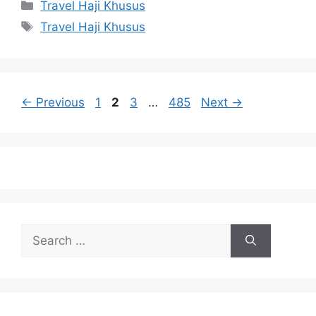
Categories
Travel Haji Khusus
Tags
Travel Haji Khusus
Page
Page
Page
Page
←
Previous
1
2
3
…
485
Next
→
Search
for: