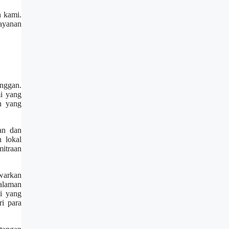
 kami.
layanan
anggan.
i yang
n yang
an dan
 lokal
itraan
awarkan
alaman
i yang
ri para