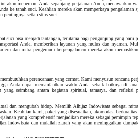
uan ini akan menemani Anda sepanjang perjalanan Anda, menawarkan 
a ke tanah suci. Keahlian mereka akan memperkaya pengalaman spi
entingnya setiap situs suci.
pat suci bisa menjadi tantangan, terutama bagi pengunjung yang baru 
ransportasi Anda, memberikan layanan yang mulus dan nyaman. Mula
n modern dan mitra pengemudi berpengalaman mereka akan memastika
s membutuhkan perencanaan yang cermat. Kami menyusun rencana perj
ingga Anda dapat memanfaatkan waktu Anda sebaik baiknya di tanah
yang seimbang antara kegiatan spiritual, tamasya, dan refleksi pr
ritual dan mengubah hidup. Memilih Alhijaz Indowisata sebagai mit
kan. Keahlian kami, paket yang disesuaikan, akomodasi berkualitas 
perjalanan yang komprehensif menjadikan mereka sebagai pemimpin te
ijaz Indowisata dan mulailah ziarah yang akan meninggalkan dampak