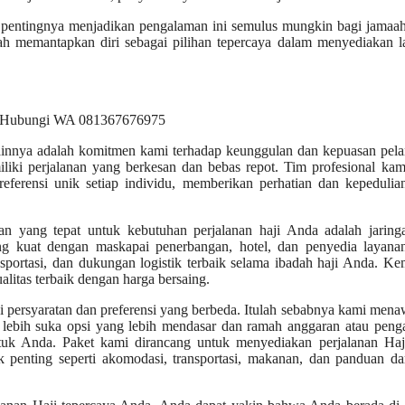
 pentingnya menjadikan pengalaman ini semulus mungkin bagi jamaah
elah memantapkan diri sebagai pilihan tepercaya dalam menyediakan 
lainnya adalah komitmen kami terhadap keunggulan dan kepuasan pel
iki perjalanan yang berkesan dan bebas repot. Tim profesional kam
eferensi unik setiap individu, memberikan perhatian dan kepedulia
han yang tepat untuk kebutuhan perjalanan haji Anda adalah jaring
 kuat dengan maskapai penerbangan, hotel, dan penyedia layanan
rtasi, dan dukungan logistik terbaik selama ibadah haji Anda. Kem
itas terbaik dengan harga bersaing.
 persyaratan dan preferensi yang berbeda. Itulah sebabnya kami men
ebih suka opsi yang lebih mendasar dan ramah anggaran atau peng
k Anda. Paket kami dirancang untuk menyediakan perjalanan Haj
 penting seperti akomodasi, transportasi, makanan, dan panduan da