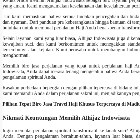
Ketika Anda memilih Alhijaz Indowisata sebagai biro layanan perj
yang aman. Kami mengutamakan keselamatan dan kesejahteraan peziar
Tim kami memastikan bahwa semua tindakan pencegahan dan tindak
dan nyaman. Dari panduan pra keberangkatan hingga bantuan di te
butuhkan untuk membuat perjalanan Haji Anda bena -benar transforma
Selain layanan kami yang luar biasa, Alhijaz Indowisata juga dike
kewajiban suci, dan kami berkomitmen untuk menegakkan standar 
tersembunyi atau kejutan. Kami berusaha untuk membangun hubung
menghormati.
Memilih biro jasa perjalanan yang tepat untuk perjalanan haji 
Indowisata, Anda dapat merasa tenang mengetahui bahwa Anda berad
pengalaman spiritual Anda.
Rasakan perbedaan bepergian dengan pilihan tepercaya di bidang ini
kami memandu Anda dalam perjalanan sakral ini, menjadikannya peng
Pilihan Tepat Biro Jasa Travel Haji Khusus Terpercaya di Ma
Nikmati Keuntungan Memilih Alhijaz Indowisata
Ingin memulai perjalanan spiritual transformatif ke tanah suci? Alh
Anda. Dengan pengalaman bertahun-tahun, layanan luar biasa, d