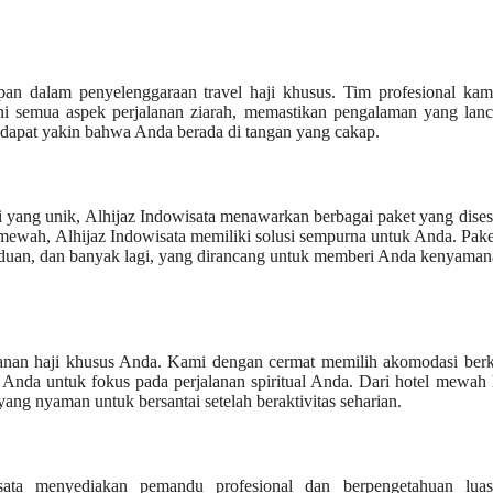
pan dalam penyelenggaraan travel haji khusus. Tim profesional kam
ani semua aspek perjalanan ziarah, memastikan pengalaman yang lan
 dapat yakin bahwa Anda berada di tangan yang cakap.
i yang unik, Alhijaz Indowisata menawarkan berbagai paket yang dise
mewah, Alhijaz Indowisata memiliki solusi sempurna untuk Anda. Pak
anduan, dan banyak lagi, yang dirancang untuk memberi Anda kenyama
nan haji khusus Anda. Kami dengan cermat memilih akomodasi berku
nda untuk fokus pada perjalanan spiritual Anda. Dari hotel mewah 
ng nyaman untuk bersantai setelah beraktivitas seharian.
sata menyediakan pemandu profesional dan berpengetahuan lua