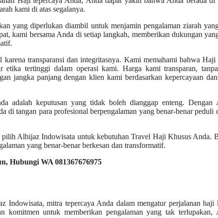
alanan Haji tepercaya Anda, Anda dapat yakin bahwa Anda berada di
ah kami di atas segalanya.
an yang diperlukan diambil untuk menjamin pengalaman ziarah yan
mpat, kami bersama Anda di setiap langkah, memberikan dukungan ya
tif.
nal karena transparansi dan integritasnya. Kami memahami bahwa Haji
etika tertinggi dalam operasi kami. Harga kami transparan, tanpa
an jangka panjang dengan klien kami berdasarkan kepercayaan dan 
Anda adalah keputusan yang tidak boleh dianggap enteng. Dengan A
a di tangan para profesional berpengalaman yang benar-benar peduli
, pilih Alhijaz Indowisata untuk kebutuhan Travel Haji Khusus Anda. 
alaman yang benar-benar berkesan dan transformatif.
diun, Hubungi WA 081367676975
ijaz Indowisata, mitra tepercaya Anda dalam mengatur perjalanan haji
an komitmen untuk memberikan pengalaman yang tak terlupakan, A