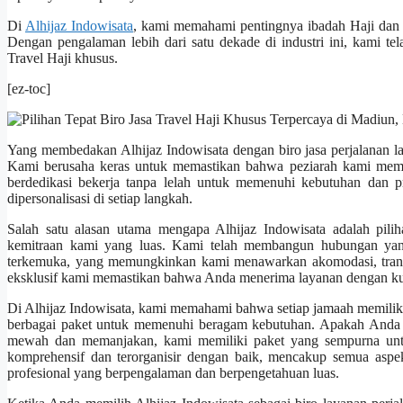
Di
Alhijaz Indowisata
, kami memahami pentingnya ibadah Haji dan
Dengan pengalaman lebih dari satu dekade di industri ini, kami t
Travel Haji khusus.
[ez-toc]
Yang membedakan Alhijaz Indowisata dengan biro jasa perjalanan 
Kami berusaha keras untuk memastikan bahwa peziarah kami memil
berdedikasi bekerja tanpa lelah untuk memenuhi kebutuhan dan pr
dipersonalisasi di setiap langkah.
Salah satu alasan utama mengapa Alhijaz Indowisata adalah pili
kemitraan kami yang luas. Kami telah membangun hubungan yang
terkemuka, yang memungkinkan kami menawarkan akomodasi, transpo
eksklusif kami memastikan bahwa Anda menerima layanan dengan kual
Di Alhijaz Indowisata, kami memahami bahwa setiap jamaah memiliki
berbagai paket untuk memenuhi beragam kebutuhan. Apakah Anda l
mewah dan memanjakan, kami memiliki paket yang sempurna untu
komprehensif dan terorganisir dengan baik, mencakup semua aspek
profesional yang berpengalaman dan berpengetahuan luas.