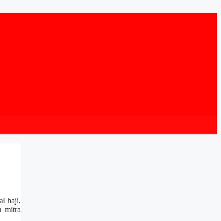
l haji,
n mitra