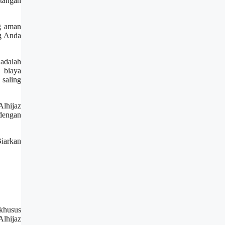
 tangan
g aman
ng Anda
 adalah
 biaya
saling
lhijaz
 dengan
Biarkan
 khusus
lhijaz