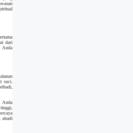
wawasan
ritual
pertama
i dari
n Anda
alanan
 suci.
ibadi,
ra Anda
tinggi,
percaya
 abadi