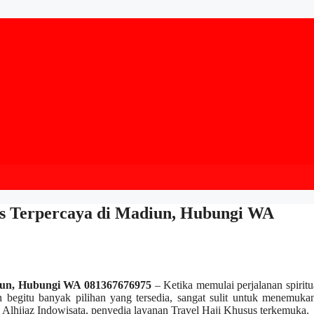
sus Terpercaya di Madiun, Hubungi WA
diun, Hubungi WA 081367676975
– Ketika memulai perjalanan spiritua
n begitu banyak pilihan yang tersedia, sangat sulit untuk menemuka
. Alhijaz Indowisata, penyedia layanan Travel Haji Khusus terkemuka.