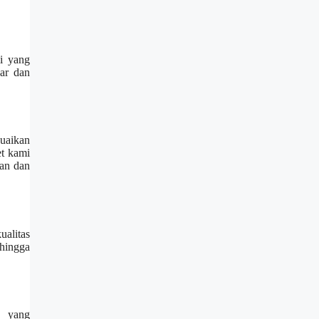
i yang
car dan
suaikan
et kami
nan dan
alitas
hingga
s yang