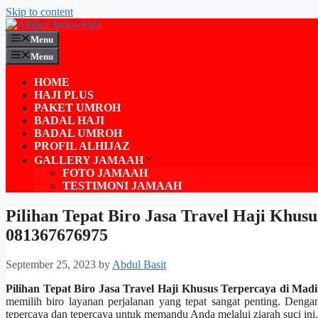
Skip to content
Menu
Menu
HOME
HAJI PLUS
PAKET UMROH
BADAL HAJI
BADAL UMROH
PROFIL ALHIJAZ
GALLERY JAMAAH
FOTO JAMAAH
TESTIMONI JAMAAH
Pilihan Tepat Biro Jasa Travel Haji Khu
081367676975
September 25, 2023
by
Abdul Basit
Pilihan Tepat Biro Jasa Travel Haji Khusus Terpercaya di Ma
memilih biro layanan perjalanan yang tepat sangat penting. Denga
tepercaya dan tepercaya untuk memandu Anda melalui ziarah suci ini