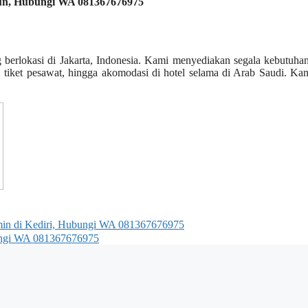
diun, Hubungi WA 081367676975
g berlokasi di Jakarta, Indonesia. Kami menyediakan segala kebutuh
, tiket pesawat, hingga akomodasi di hotel selama di Arab Saudi. Ka
min di Kediri, Hubungi WA 081367676975
ubungi WA 081367676975