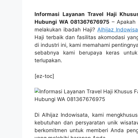
Informasi Layanan Travel Haji Khusu
Hubungi WA 081367676975
– Apakah 
melakukan ibadah Haji?
Alhijaz Indowisa
Haji terbaik dan fasilitas akomodasi ya
di industri ini, kami memahami pentingny
sebabnya kami berupaya keras untuk
terlupakan.
[ez-toc]
Di Alhijaz Indowisata, kami mengkhusus
kebutuhan dan persyaratan unik wisataw
berkomitmen untuk memberi Anda penga
yang melebihi harapan Anda.