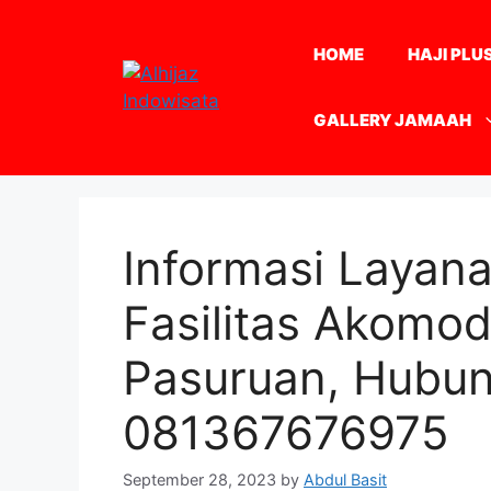
Skip
to
HOME
HAJI PLU
content
GALLERY JAMAAH
Informasi Layana
Fasilitas Akomod
Pasuruan, Hubu
081367676975
September 28, 2023
by
Abdul Basit