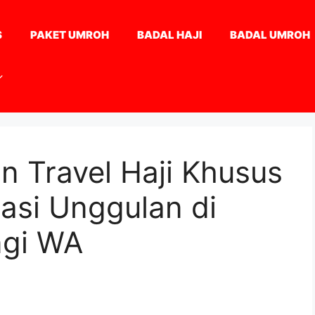
S
PAKET UMROH
BADAL HAJI
BADAL UMROH
n Travel Haji Khusus
asi Unggulan di
ngi WA