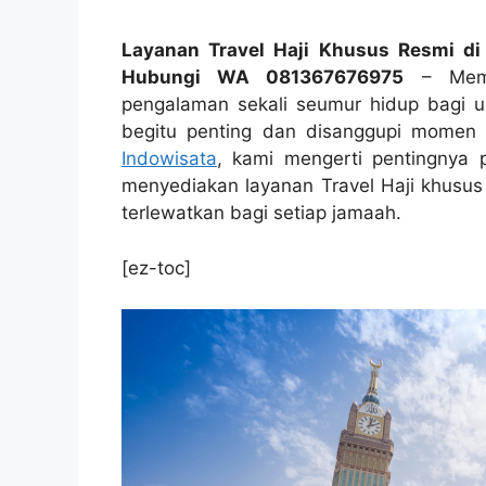
Layanan Travel Haji Khusus Resmi di 
Hubungi WA 081367676975
– Memul
pengalaman sekali seumur hidup bagi uma
begitu penting dan disanggupi momen re
Indowisata
, kami mengerti pentingnya p
menyediakan layanan Travel Haji khusus
terlewatkan bagi setiap jamaah.
[ez-toc]