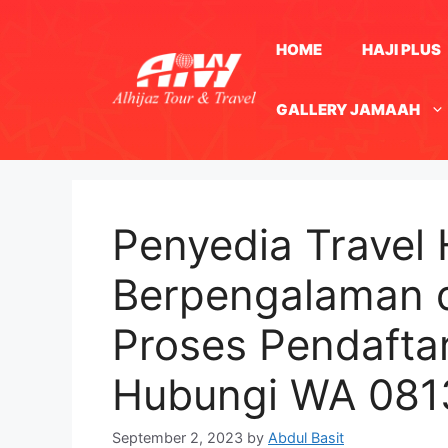
Skip
to
HOME
HAJI PLUS
content
GALLERY JAMAAH
Penyedia Travel 
Berpengalaman di
Proses Pendaft
Hubungi WA 08
September 2, 2023
by
Abdul Basit