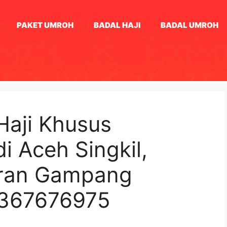
PAKET UMROH
BADAL HAJI
BADAL UMROH
Haji Khusus
 Aceh Singkil,
aran Gampang
1367676975