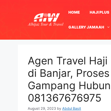
Skip
to
HOME
HAJI PLUS
content
GALLERY JAMAAH
Agen Travel Haji
di Banjar, Prose
Gampang Hubun
081367676975
August 29, 2023
by
Abdul Basit