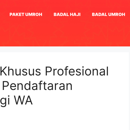
PAKET UMROH
BADAL HAJI
BADAL UMROH
 Khusus Profesional
s Pendaftaran
gi WA