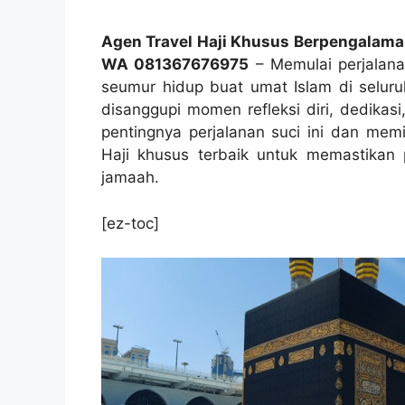
Agen Travel Haji Khusus Berpengalama
WA 081367676975
– Memulai perjalanan
seumur hidup buat umat Islam di seluruh
disanggupi momen refleksi diri, dedikas
pentingnya perjalanan suci ini dan mem
Haji khusus terbaik untuk memastikan 
jamaah.
[ez-toc]