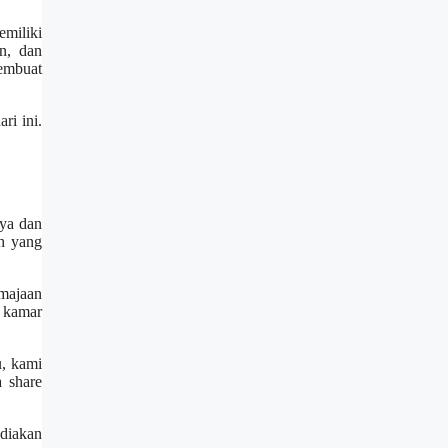
miliki
n, dan
membuat
ri ini.
aya dan
ah yang
emajaan
 kamar
u, kami
a share
ediakan