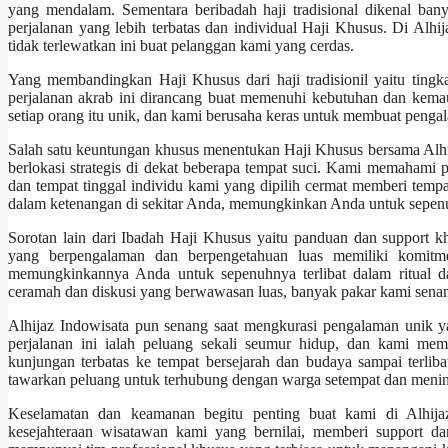
yang mendalam. Sementara beribadah haji tradisional dikenal ban
perjalanan yang lebih terbatas dan individual Haji Khusus. Di Alh
tidak terlewatkan ini buat pelanggan kami yang cerdas.
Yang membandingkan Haji Khusus dari haji tradisionil yaitu tingkat
perjalanan akrab ini dirancang buat memenuhi kebutuhan dan kemaua
setiap orang itu unik, dan kami berusaha keras untuk membuat pengal
Salah satu keuntungan khusus menentukan Haji Khusus bersama Al
berlokasi strategis di dekat beberapa tempat suci. Kami memahami 
dan tempat tinggal individu kami yang dipilih cermat memberi tem
dalam ketenangan di sekitar Anda, memungkinkan Anda untuk sepenuh
Sorotan lain dari Ibadah Haji Khusus yaitu panduan dan support 
yang berpengalaman dan berpengetahuan luas memiliki komitme
memungkinkannya Anda untuk sepenuhnya terlibat dalam ritual da
ceramah dan diskusi yang berwawasan luas, banyak pakar kami senan
Alhijaz Indowisata pun senang saat mengkurasi pengalaman unik y
perjalanan ini ialah peluang sekali seumur hidup, dan kami mem
kunjungan terbatas ke tempat bersejarah dan budaya sampai terli
tawarkan peluang untuk terhubung dengan warga setempat dan meni
Keselamatan dan keamanan begitu penting buat kami di Alhija
kesejahteraan wisatawan kami yang bernilai, memberi support d