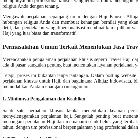
mempunyai tim professional khusus yang terbiasa untuk menangani k
religius Anda dengan tenang.
Mengawali perjalanan sepanjang umur dengan Haji Khusus Alhija
hubungan religius Anda dan membuat kenangan bernilai yang akan
detil, dan pendekatan yang dipersonalisasi membuat kami pilihan y
Haji yang luar biasa dan transformatif.
Permasalahan Umum Terkait Menentukan Jasa Trav
Merencanakan pengalaman perjalanan khusus seperti Travel Haji da
ada di pasar, sangatlah penting buat menentukan layanan perjalanan
Tetapi, proses ini bukanlah tanpa tantangan. Dalam posting websit
perjalanan khusus untuk Haji, dan bagaimana Alhijaz Indowisata, bi
memudahkan Anda menangani rintangan ini.
1. Minimnya Pengalaman dan Keahlian
Salah satu perhatian khusus ketika menentukan layanan per
menyelenggarakan perjalanan haji. Sangatlah penting buat menen
menangani perjalanan Haji dan memahami seluk beluk yang terlibat. 
tahun, dengan tim professional berpengalaman yang profesional dalam