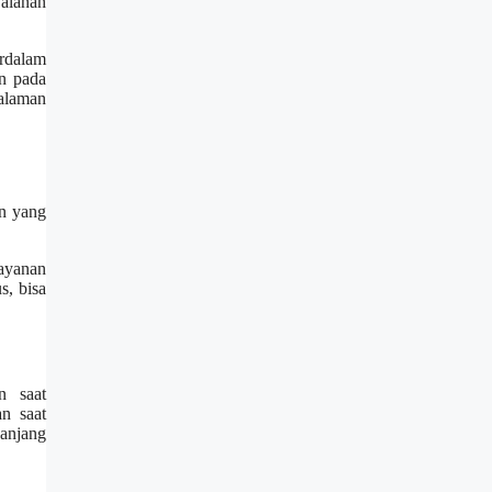
jalanan
rdalam
n pada
galaman
an yang
layanan
s, bisa
n saat
n saat
panjang