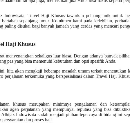
eadaan darurat apa juga, memastikan jika Anda bisa fokus kepada per
z Indowisata. Travel Haji Khusus tawarkan peluang unik untuk pe
 bertahan sepanjang umur. Komitmen kami pada kelebihan, perhatia
ang paling disukai bagi banyak jamaah yang cerdas yang mencari pen
el Haji Khusus
pat menyenangkan sekaligus luar biasa. Dengan adanya banyak pilih
 yang pas yang bisa memenuhi kebutuhan dan opsi spesifik Anda.
e ini, kita akan mengkaji beberapa masalah umum terkait menentukan 
ro perjalanan terkemuka yang berspesialisasi dalam Travel Haji Khusu
jalanan khusus merupakan minimnya pengalaman dan ketrampila
tukan agen perjalanan yang mempunyai reputasi yang bisa dibuktika
Alhijaz Indowisata sudah menjadi pilihan tepercaya di bidang ini se
 persyaratan dan proses haji.