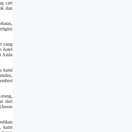
g cari
nik dan
rbatas,
eligius
h yang
n hotel
ri Anda
a kami
mulus,
emberi
orang,
i dari
 Khusus
stikan
, kami