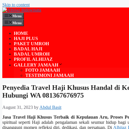
Skip to content
Menu
Menu
HOME
HAJI PLUS
PAKET UMROH
BADAL HAJI
BADAL UMROH
PROFIL ALHIJAZ
GALLERY JAMAAH
FOTO JAMAAH
TESTIMONI JAMAAH
Penyedia Travel Haji Khusus Handal di 
Hubungi WA 081367676975
August 31, 2023
by
Abdul Basit
Jasa Travel Haji Khusus Terbaik di Kepulauan Aru, Proses
spiritual seperti Haji adalah pengalaman sekali seumur hidup bagi
disanggupi momen refleksi diri, dedikasi, dan persatuan. Di
Alhijaz 