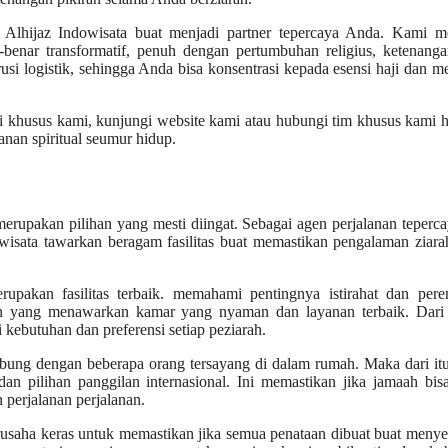
Alhijaz Indowisata buat menjadi partner tepercaya Anda. Kami me
nar transformatif, penuh dengan pertumbuhan religius, ketenanga
 logistik, sehingga Anda bisa konsentrasi kepada esensi haji dan 
i khusus kami, kunjungi website kami atau hubungi tim khusus kami ha
nan spiritual seumur hidup.
merupakan pilihan yang mesti diingat. Sebagai agen perjalanan teperc
owisata tawarkan beragam fasilitas buat memastikan pengalaman ziar
erupakan fasilitas terbaik. memahami pentingnya istirahat dan per
pan yang menawarkan kamar yang nyaman dan layanan terbaik. Dari
ebutuhan dan preferensi setiap peziarah.
ubung dengan beberapa orang tersayang di dalam rumah. Maka dari it
an pilihan panggilan internasional. Ini memastikan jika jamaah bis
perjalanan perjalanan.
rusaha keras untuk memastikan jika semua penataan dibuat buat meny