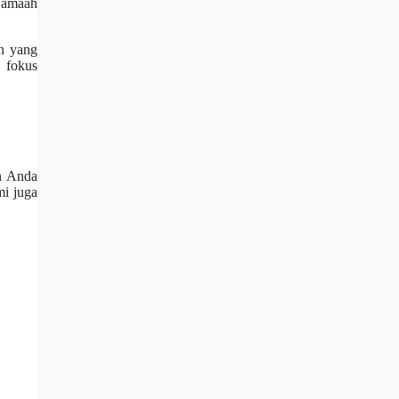
jamaah
an yang
n fokus
an Anda
mi juga