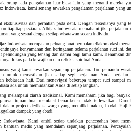
yak orang, ada pengalaman luar biasa lain yang menanti mereka yan
ijaz Indowisata, kami senang tawarkan pengalaman perjalanan yang u
 eksklusivitas dan perhatian pada detil. Dengan tersedianya yang te
n tiap-tiap peziarah. Alhijaz Indowisata memahami jika perjalanan r
aman yang sesuai dengan setiap wisatawan secara individu.
hijaz Indowisata merupakan peluang buat bermalam diakomodasi mewa
pentingnya kenyamanan dan keringanan selama perjalanan suci ini, da
pat pelindungan yang tenang dan damai bagi tamu kami. Benamkan di
nya fokus pada kewajiban dan refleksi spiritual Anda.
khusus yang kami tawarkan sepanjang perjalanan. Tim pemandu wisat
n untuk memastikan jika setiap segi perjalanan Anda berjalan 
n kebiasaan haji. Dari menavigasi beberapa tempat suci sampai m
tiasa ada untuk memudahkan Anda di setiap langkah.
ang melampaui ziarah tradisional. Kami memahami jika bagi banyak 
punyai tujuan buat membuat benar-benar tidak terlewatkan. Dimula
bat dalam project dedikasi warga yang memiliki makna, Ibadah Haji
nggalkan dampak yang abadi.
z Indowisata. Kami ambil setiap tindakan pencegahan buat mema
an bantuan medis yang mendalam sepanjang perjalanan. Percayalah