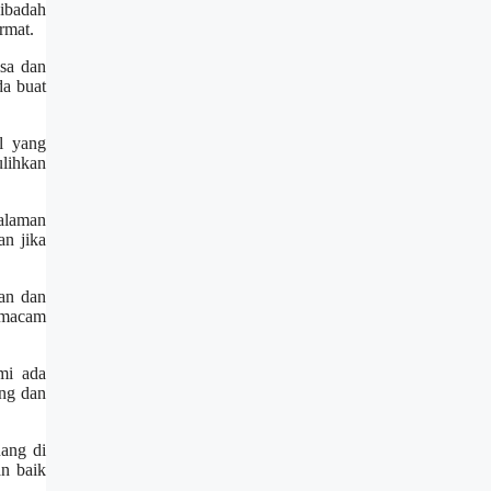
ibadah
rmat.
sa dan
da buat
l yang
lihkan
alaman
n jika
an dan
rmacam
mi ada
ng dan
ang di
an baik