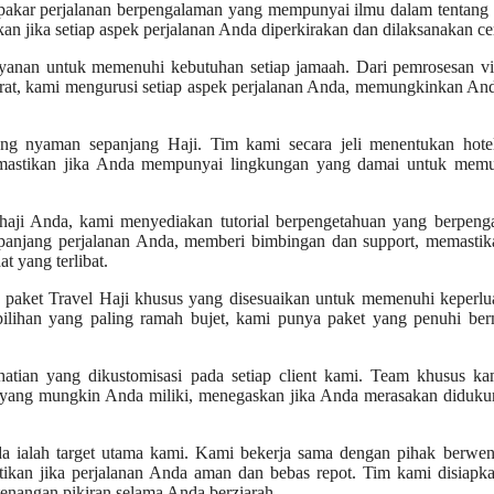
pakar perjalanan berpengalaman yang mempunyai ilmu dalam tentang 
kan jika setiap aspek perjalanan Anda diperkirakan dan dilaksanakan ce
yanan untuk memenuhi kebutuhan setiap jamaah. Dari pemrosesan vi
darat, kami mengurusi setiap aspek perjalanan Anda, memungkinkan An
ng nyaman sepanjang Haji. Tim kami secara jeli menentukan hote
memastikan jika Anda mempunyai lingkungan yang damai untuk memu
ji Anda, kami menyediakan tutorial berpengetahuan yang berpeng
panjang perjalanan Anda, memberi bimbingan dan support, memastika
 yang terlibat.
 paket Travel Haji khusus yang disesuaikan untuk memenuhi keperlu
 pilihan yang paling ramah bujet, kami punya paket yang penuhi be
tian yang dikustomisasi pada setiap client kami. Team khusus ka
 yang mungkin Anda miliki, menegaskan jika Anda merasakan diduku
ialah target utama kami. Kami bekerja sama dengan pihak berwen
stikan jika perjalanan Anda aman dan bebas repot. Tim kami disiapk
enangan pikiran selama Anda berziarah.