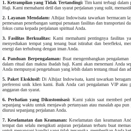
1. Ketrampilan yang Tidak Tertandingi:
Tim kami terbagi dalam 
Haji. Kami memahami detil dan syarat perjalanan yang sulit, memasti
2. Layanan Mendalam:
Alhijaz Indowisata tawarkan bermacam la
pemesanan penerbangan sampai penataan fasilitas dan transportasi 
fokus cuma kepada perjalanan spiritual Anda.
3. Fasilitas Berkualitas:
Kami memahami pentingnya fasilitas ya
menyediakan tempat yang tenang buat istirahat dan berefleksi, 
energi dan terhubung dengan iman Anda.
4. Panduan Berpengalaman:
Buat mengembangkan pengalaman ha
dalam ritual dan makna ibadah haji. Kami akan menemani Anda se
Anda mempunyai pengetahuan yang lebih dalam tentang ritual dan adat
5. Paket Eksklusif:
Di Alhijaz Indowisata, kami tawarkan beragam
preferensi unik klien kami. Baik Anda cari pengalaman VIP atau
anggaran dan syarat.
6. Perhatian yang Dikustomisasi:
Kami yakin saat memberi perha
sepanjang waktu untuk menjawab pertanyaan atau masalah apa pun
diurusi sepanjang perjalanan Anda.
7. Keselamatan dan Keamanan:
Keselamatan dan keamanan Anda 
tempat dan selalu mengikuti anjuran perjalanan terbaru buat mema
untuk menangani kondisi yang tidak tersangka, memberikan Anda ket