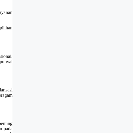
layanan
pilihan
ional.
mpunyai
arisasi
beragam
enting
an pada