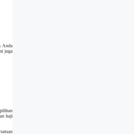
an Anda
mi juga
pilihan
an haji
rsatuan