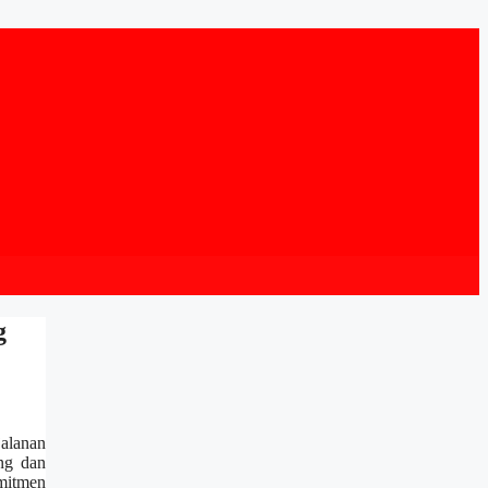
g
alanan
ing dan
omitmen