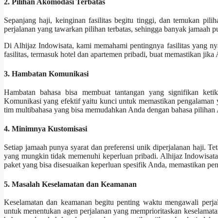
2. Pilihan Akomodasi Terbatas
Sepanjang haji, keinginan fasilitas begitu tinggi, dan temukan p
perjalanan yang tawarkan pilihan terbatas, sehingga banyak jamaah pu
Di Alhijaz Indowisata, kami memahami pentingnya fasilitas yang 
fasilitas, termasuk hotel dan apartemen pribadi, buat memastikan j
3. Hambatan Komunikasi
Hambatan bahasa bisa membuat tantangan yang signifikan ketika 
Komunikasi yang efektif yaitu kunci untuk memastikan pengalaman 
tim multibahasa yang bisa memudahkan Anda dengan bahasa pilihan A
4. Minimnya Kustomisasi
Setiap jamaah punya syarat dan preferensi unik diperjalanan haji. Te
yang mungkin tidak memenuhi keperluan pribadi. Alhijaz Indowisata
paket yang bisa disesuaikan keperluan spesifik Anda, memastikan pe
5. Masalah Keselamatan dan Keamanan
Keselamatan dan keamanan begitu penting waktu mengawali perjal
untuk menentukan agen perjalanan yang memprioritaskan keselamatan