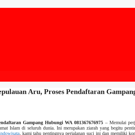
Kepulauan Aru, Proses Pendaftaran Gampan
 Pendaftaran Gampang Hubungi WA 081367676975
– Memulai perj
 umat Islam di seluruh dunia. Ini merupakan ziarah yang begitu pent
Indowisata
, kami tahu pentingnya perjalanan suci ini dan memiliki k