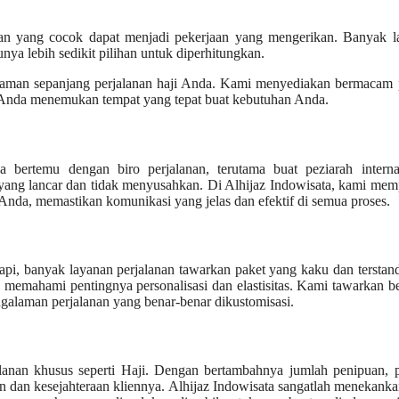
ilihan yang cocok dapat menjadi pekerjaan yang mengerikan. Banyak 
nya lebih sedikit pilihan untuk diperhitungkan.
nyaman sepanjang perjalanan haji Anda. Kami menyediakan bermacam 
ika Anda menemukan tempat yang tepat buat kebutuhan Anda.
bertemu dengan biro perjalanan, terutama buat peziarah internas
yang lancar dan tidak menyusahkan. Di Alhijaz Indowisata, kami me
nda, memastikan komunikasi yang jelas dan efektif di semua proses.
tapi, banyak layanan perjalanan tawarkan paket yang kaku dan terstand
 memahami pentingnya personalisasi dan elastisitas. Kami tawarkan 
ngalaman perjalanan yang benar-benar dikustomisasi.
anan khusus seperti Haji. Dengan bertambahnya jumlah penipuan, p
 dan kesejahteraan kliennya. Alhijaz Indowisata sangatlah menekank