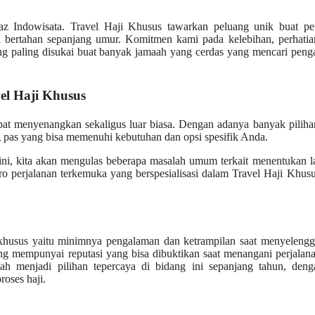
z Indowisata. Travel Haji Khusus tawarkan peluang unik buat pe
 bertahan sepanjang umur. Komitmen kami pada kelebihan, perhatia
ang paling disukai buat banyak jamaah yang cerdas yang mencari pen
el Haji Khusus
pat menyenangkan sekaligus luar biasa. Dengan adanya banyak pilih
ng pas yang bisa memenuhi kebutuhan dan opsi spesifik Anda.
e ini, kita akan mengulas beberapa masalah umum terkait menentukan 
ro perjalanan terkemuka yang berspesialisasi dalam Travel Haji Khusu
n khusus yaitu minimnya pengalaman dan ketrampilan saat menyeleng
ang mempunyai reputasi yang bisa dibuktikan saat menangani perjalan
ah menjadi pilihan tepercaya di bidang ini sepanjang tahun, deng
roses haji.