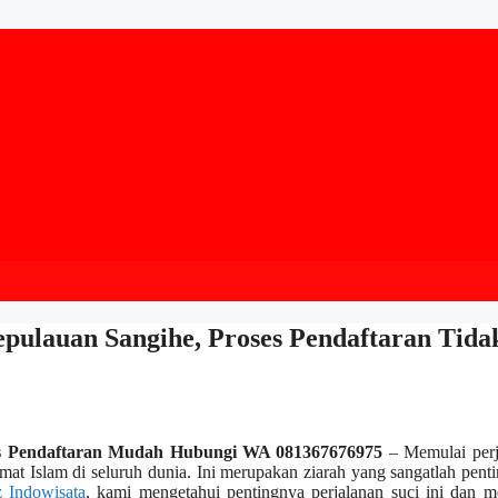
epulauan Sangihe, Proses Pendaftaran Tida
ses Pendaftaran Mudah Hubungi WA 081367676975
– Memulai perj
umat Islam di seluruh dunia. Ini merupakan ziarah yang sangatlah pent
z Indowisata
, kami mengetahui pentingnya perjalanan suci ini dan m