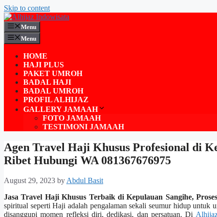
Skip to content
Menu
Menu
HOME
HAJI PLUS
PAKET UMROH
BADAL HAJI
BADAL UMROH
PROFIL ALHIJAZ
GALLERY JAMAAH
FOTO JAMAAH
TESTIMONI JAMAAH
Agen Travel Haji Khusus Profesional di K
Ribet Hubungi WA 081367676975
August 29, 2023
by
Abdul Basit
Jasa Travel Haji Khusus Terbaik di Kepulauan Sangihe, Pro
spiritual seperti Haji adalah pengalaman sekali seumur hidup untuk 
disanggupi momen refleksi diri, dedikasi, dan persatuan. Di
Alhija