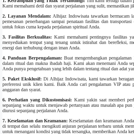
1. Ketrampilan yang Tidak Tertandingi:
Tim kami terbagi dalam p
Kami memahami detil dan syarat perjalanan yang sulit, memastikan ji
2. Layanan Mendalam:
Alhijaz Indowisata tawarkan bermacam l
pemesanan penerbangan sampai penataan fasilitas dan transportas
untuk fokus cuma kepada perjalanan spiritual Anda.
3. Fasilitas Berkualitas:
Kami memahami pentingnya fasilitas ya
menyediakan tempat yang tenang untuk istirahat dan berefleksi,
energi dan terhubung dengan iman Anda.
4. Panduan Berpengalaman:
Buat mengembangkan pengalaman ha
dalam ritual dan makna ibadah haji. Kami akan menemani Anda se
Anda punya pengetahuan yang lebih dalam tentang ritual dan adat yang
5. Paket Eksklusif:
Di Alhijaz Indowisata, kami tawarkan beragam
preferensi unik klien kami. Baik Anda cari pengalaman VIP atau
anggaran dan syarat.
6. Perhatian yang Dikustomisasi:
Kami yakin saat memberi perha
sepanjang waktu untuk menjawab pertanyaan atau masalah apa pun
diurusi sepanjang perjalanan Anda.
7. Keselamatan dan Keamanan:
Keselamatan dan keamanan Anda 
di tempat dan selalu mengikuti anjuran perjalanan terbaru untuk me
untuk menangani kondisi yang tidak tersangka, memberikan Anda ket