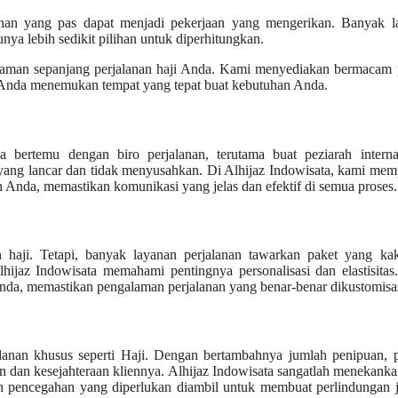
pilihan yang pas dapat menjadi pekerjaan yang mengerikan. Banyak 
nya lebih sedikit pilihan untuk diperhitungkan.
nyaman sepanjang perjalanan haji Anda. Kami menyediakan bermacam 
ika Anda menemukan tempat yang tepat buat kebutuhan Anda.
bertemu dengan biro perjalanan, terutama buat peziarah internas
yang lancar dan tidak menyusahkan. Di Alhijaz Indowisata, kami me
Anda, memastikan komunikasi yang jelas dan efektif di semua proses.
n haji. Tetapi, banyak layanan perjalanan tawarkan paket yang ka
lhijaz Indowisata memahami pentingnya personalisasi dan elastisita
Anda, memastikan pengalaman perjalanan yang benar-benar dikustomisas
anan khusus seperti Haji. Dengan bertambahnya jumlah penipuan, p
 dan kesejahteraan kliennya. Alhijaz Indowisata sangatlah menekank
an pencegahan yang diperlukan diambil untuk membuat perlindungan 