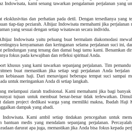
ijaz Indowisata, kami senang tawarkan pengalaman perjalanan yang u
 eksklusivitas dan perhatian pada detil. Dengan tersedianya yang te
n tiap-tiap peziarah. Alhijaz Indowisata memahami jika perjalanan r
aman yang sesuai dengan setiap wisatawan secara individu.
lhijaz Indowisata yaitu peluang buat bermalam diakomodasi mewa
pentingnya kenyamanan dan keringanan selama perjalanan suci ini, da
pat pelindungan yang tenang dan damai bagi tamu kami. Benamkan di
ya fokus pada kewajiban dan refleksi spiritual Anda.
port khusus yang kami tawarkan sepanjang perjalanan. Tim pemandu 
tmen buat memastikan jika setiap segi perjalanan Anda berjalan 
n kebiasaan haji. Dari menavigasi beberapa tempat suci sampai m
 ada untuk meringankan Anda di setiap langkah.
ang melampaui ziarah tradisional. Kami memahami jika bagi banyak 
punyai tujuan untuk membuat benar-benar tidak terlewatkan. Dimula
bat dalam project dedikasi warga yang memiliki makna, Ibadah Haji
nggalkan dampak yang abadi.
 Indowisata. Kami ambil setiap tindakan pencegahan untuk mema
an bantuan medis yang mendalam sepanjang perjalanan. Percayalah
eadaan darurat apa juga, memastikan jika Anda bisa fokus kepada per