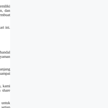
miliki
n, dan
membuat
ri ini.
 handal
 nyaman
panjang
sampai
u, kami
a share
 untuk
setiap