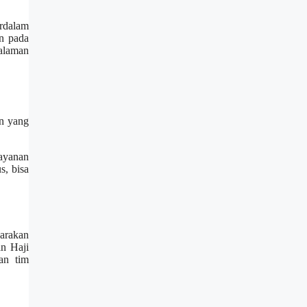
rdalam
n pada
galaman
an yang
layanan
s, bisa
garakan
an Haji
an tim