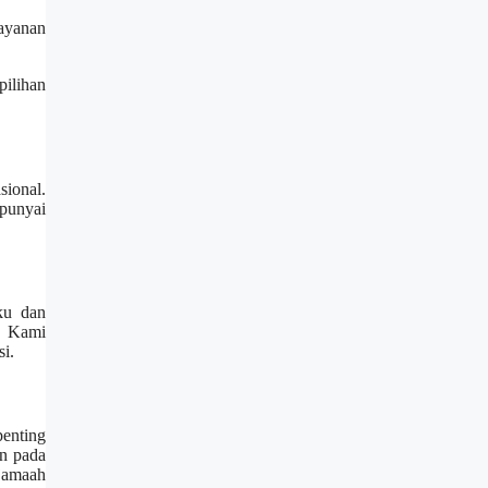
layanan
pilihan
ional.
mpunyai
ku dan
s. Kami
i.
enting
an pada
jamaah