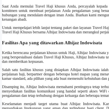
Saat Anda memulai Travel Haji khusus Anda, percayalah kepada A
komitmen untuk membuat perjalanan Anda pengalaman yang benar-b
hubungan yang mendalam dengan iman Anda. Biarkan kami mengurusi
kenangan abadi.
Untuk mempelajari lebih lanjut tentang paket dan layanan Travel Haj
Travel Haji Khusus bersama Alhijaz Indowisata dan merangkul perjala
Fasilitas Apa yang ditawarkan Alhijaz Indowisata
Ketika berencana perjalanan khusus untuk Haji, Alhijaz Indowisata ya
yang berspesialisasi dalam Travel Haji Khusus, Alhijaz Indowisata
dan memberikan kepuasan.
Salah satu fasilitas khusus yang disiapkan Alhijaz Indowisata iala
perjalanan haji, berpartner dengan beberapa hotel mapan yang me
kamar standard, ada pilihan yang ada buat memenuhi kebutuhan dan pr
Disamping itu, Alhijaz Indowisata memahami pentingnya tetap terh
menyediakan fasilitas komunikasi yang handal seperti akses WiFi d
pengalaman dan tetap terhubung dengan keluarga dan beberapa teman 
Keselamatan menjadi target utama buat Alhijaz Indowisata. Ka
menyediakan lingkungan yang aman dan terlindung bagi client. D