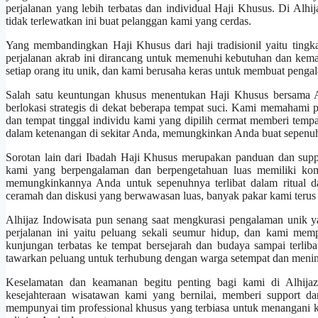
perjalanan yang lebih terbatas dan individual Haji Khusus. Di Alh
tidak terlewatkan ini buat pelanggan kami yang cerdas.
Yang membandingkan Haji Khusus dari haji tradisionil yaitu tingkat
perjalanan akrab ini dirancang untuk memenuhi kebutuhan dan kemaua
setiap orang itu unik, dan kami berusaha keras untuk membuat pengal
Salah satu keuntungan khusus menentukan Haji Khusus bersama A
berlokasi strategis di dekat beberapa tempat suci. Kami memahami 
dan tempat tinggal individu kami yang dipilih cermat memberi tem
dalam ketenangan di sekitar Anda, memungkinkan Anda buat sepenuhn
Sorotan lain dari Ibadah Haji Khusus merupakan panduan dan sup
kami yang berpengalaman dan berpengetahuan luas memiliki komi
memungkinkannya Anda untuk sepenuhnya terlibat dalam ritual da
ceramah dan diskusi yang berwawasan luas, banyak pakar kami terus
Alhijaz Indowisata pun senang saat mengkurasi pengalaman unik y
perjalanan ini yaitu peluang sekali seumur hidup, dan kami mem
kunjungan terbatas ke tempat bersejarah dan budaya sampai terli
tawarkan peluang untuk terhubung dengan warga setempat dan meni
Keselamatan dan keamanan begitu penting bagi kami di Alhijaz
kesejahteraan wisatawan kami yang bernilai, memberi support d
mempunyai tim professional khusus yang terbiasa untuk menangani k