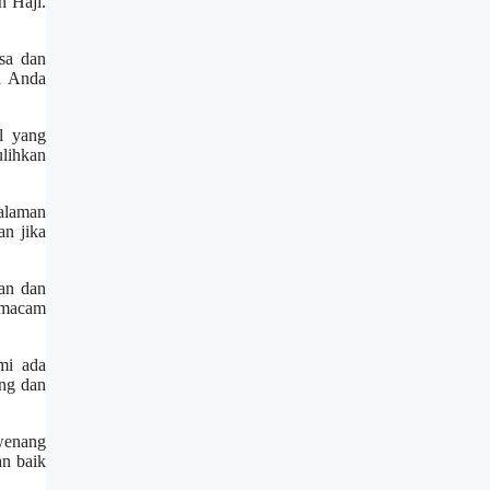
h Haji.
sa dan
n Anda
l yang
lihkan
alaman
n jika
an dan
rmacam
mi ada
ng dan
wenang
an baik