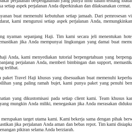
akar perjalanan berpengalaman yang punya ilmu dalam tentang ibada
ka setiap aspek perjalanan Anda diperkirakan dan dilaksanakan cermat.
ayanan buat memenuhi kebutuhan setiap jamaah. Dari pemrosesan vi
i darat, kami mengurusi setiap aspek perjalanan Anda, memungkinka
ng nyaman sepanjang Haji. Tim kami secara jeli menentukan hote
 memastikan jika Anda mempunyai lingkungan yang damai buat memu
ji Anda, kami menyediakan tutorial berpengetahuan yang berpeng
panjang perjalanan Anda, memberi bimbingan dan support, memastika
 terlibat.
 paket Travel Haji khusus yang disesuaikan buat memenuhi keperlu
 pilihan yang paling ramah bujet, kami punya paket yang penuhi be
tian yang dikustomisasi pada setiap client kami. Team khusus ka
 yang mungkin Anda miliki, menegaskan jika Anda merasakan diduku
merupakan target utama kami. Kami bekerja sama dengan pihak ber
mastikan jika perjalanan Anda aman dan bebas repot. Tim kami disiapk
enangan pikiran selama Anda berziarah.