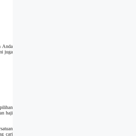
an Anda
mi juga
pilihan
an haji
rsatuan
g cari