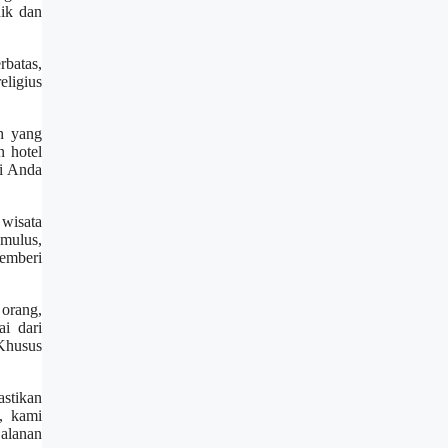
nik dan
rbatas,
eligius
h yang
n hotel
ri Anda
wisata
mulus,
emberi
orang,
i dari
 Khusus
stikan
, kami
jalanan