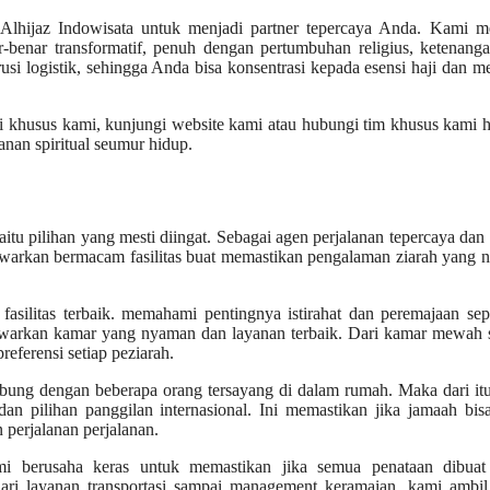
lhijaz Indowisata untuk menjadi partner tepercaya Anda. Kami me
enar transformatif, penuh dengan pertumbuhan religius, ketenanga
 logistik, sehingga Anda bisa konsentrasi kepada esensi haji dan 
i khusus kami, kunjungi website kami atau hubungi tim khusus kami ha
nan spiritual seumur hidup.
itu pilihan yang mesti diingat. Sebagai agen perjalanan tepercaya dan
 tawarkan bermacam fasilitas buat memastikan pengalaman ziarah yang
h fasilitas terbaik. memahami pentingnya istirahat dan peremajaan se
nawarkan kamar yang nyaman dan layanan terbaik. Dari kamar mewah 
eferensi setiap peziarah.
ubung dengan beberapa orang tersayang di dalam rumah. Maka dari it
an pilihan panggilan internasional. Ini memastikan jika jamaah bis
perjalanan perjalanan.
mi berusaha keras untuk memastikan jika semua penataan dibuat
ari layanan transportasi sampai management keramaian, kami ambil 