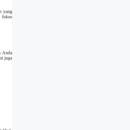
an yang
n fokus
an Anda
mi juga