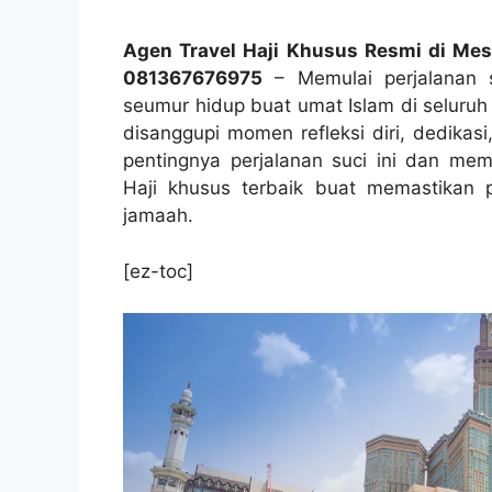
Agen Travel Haji Khusus Resmi di Me
081367676975
– Memulai perjalanan sp
seumur hidup buat umat Islam di seluruh 
disanggupi momen refleksi diri, dedikas
pentingnya perjalanan suci ini dan mem
Haji khusus terbaik buat memastikan 
jamaah.
[ez-toc]