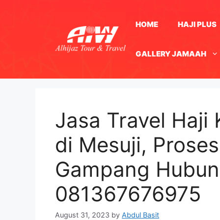
Skip
to
HOME
HAJI PLUS
content
GALLERY JAMAAH
Jasa Travel Haji
di Mesuji, Prose
Gampang Hubun
081367676975
August 31, 2023
by
Abdul Basit