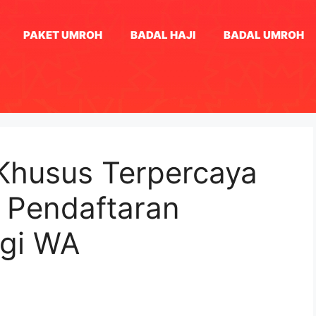
PAKET UMROH
BADAL HAJI
BADAL UMROH
 Khusus Terpercaya
s Pendaftaran
gi WA