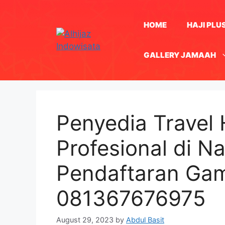
Skip
to
HOME
HAJI PLU
content
GALLERY JAMAAH
Penyedia Travel 
Profesional di N
Pendaftaran Ga
081367676975
August 29, 2023
by
Abdul Basit