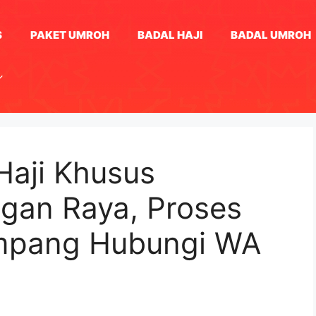
S
PAKET UMROH
BADAL HAJI
BADAL UMROH
Haji Khusus
agan Raya, Proses
mpang Hubungi WA