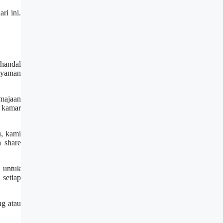
ri ini.
 handal
 nyaman
emajaan
 kamar
u, kami
a share
 untuk
setiap
ng atau