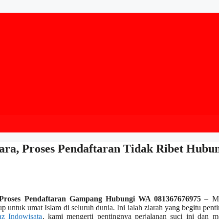
ara, Proses Pendaftaran Tidak Ribet Hubu
, Proses Pendaftaran Gampang Hubungi WA 081367676975
– Me
up untuk umat Islam di seluruh dunia. Ini ialah ziarah yang begitu pent
az Indowisata
, kami mengerti pentingnya perjalanan suci ini dan m