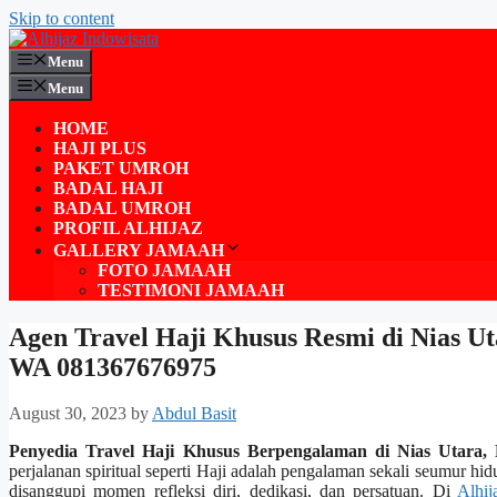
Skip to content
Menu
Menu
HOME
HAJI PLUS
PAKET UMROH
BADAL HAJI
BADAL UMROH
PROFIL ALHIJAZ
GALLERY JAMAAH
FOTO JAMAAH
TESTIMONI JAMAAH
Agen Travel Haji Khusus Resmi di Nias Ut
WA 081367676975
August 30, 2023
by
Abdul Basit
Penyedia Travel Haji Khusus Berpengalaman di Nias Utara
perjalanan spiritual seperti Haji adalah pengalaman sekali seumur hid
disanggupi momen refleksi diri, dedikasi, dan persatuan. Di
Alhij