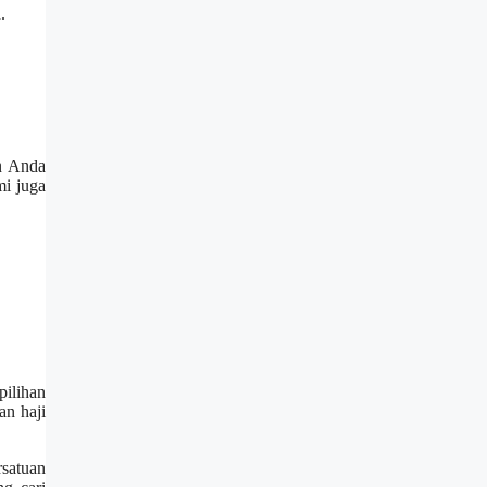
.
an Anda
mi juga
pilihan
an haji
rsatuan