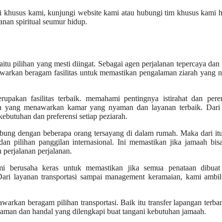
i khusus kami, kunjungi website kami atau hubungi tim khusus kami ha
nan spiritual seumur hidup.
itu pilihan yang mesti diingat. Sebagai agen perjalanan tepercaya dan
 tawarkan beragam fasilitas untuk memastikan pengalaman ziarah yang
erupakan fasilitas terbaik. memahami pentingnya istirahat dan per
pan yang menawarkan kamar yang nyaman dan layanan terbaik. Dari
butuhan dan preferensi setiap peziarah.
ubung dengan beberapa orang tersayang di dalam rumah. Maka dari it
an pilihan panggilan internasional. Ini memastikan jika jamaah bis
perjalanan perjalanan.
mi berusaha keras untuk memastikan jika semua penataan dibuat
ari layanan transportasi sampai management keramaian, kami ambil 
arkan beragam pilihan transportasi. Baik itu transfer lapangan terba
yaman dan handal yang dilengkapi buat tangani kebutuhan jamaah.