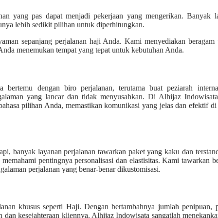
pilihan yang pas dapat menjadi pekerjaan yang mengerikan. Banyak 
nya lebih sedikit pilihan untuk diperhitungkan.
nyaman sepanjang perjalanan haji Anda. Kami menyediakan beragam p
ika Anda menemukan tempat yang tepat untuk kebutuhan Anda.
bertemu dengan biro perjalanan, terutama buat peziarah internas
alaman yang lancar dan tidak menyusahkan. Di Alhijaz Indowisata
asa pilihan Anda, memastikan komunikasi yang jelas dan efektif di
tapi, banyak layanan perjalanan tawarkan paket yang kaku dan terstand
 memahami pentingnya personalisasi dan elastisitas. Kami tawarkan 
ngalaman perjalanan yang benar-benar dikustomisasi.
anan khusus seperti Haji. Dengan bertambahnya jumlah penipuan, p
dan kesejahteraan kliennya. Alhijaz Indowisata sangatlah menekank