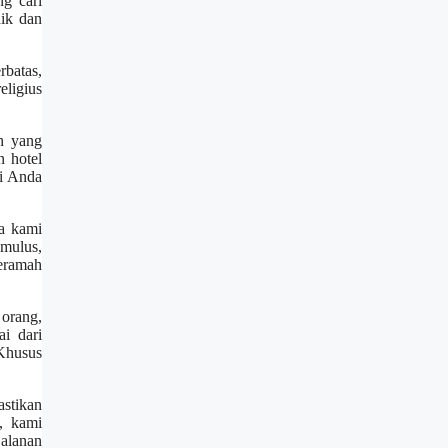
g cari
nik dan
rbatas,
eligius
h yang
n hotel
ri Anda
a kami
mulus,
ceramah
orang,
i dari
 Khusus
stikan
, kami
jalanan