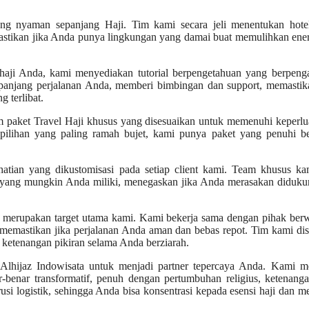
ng nyaman sepanjang Haji. Tim kami secara jeli menentukan hote
mastikan jika Anda punya lingkungan yang damai buat memulihkan ene
ji Anda, kami menyediakan tutorial berpengetahuan yang berpeng
panjang perjalanan Anda, memberi bimbingan dan support, memastika
 terlibat.
 paket Travel Haji khusus yang disesuaikan untuk memenuhi keperl
 pilihan yang paling ramah bujet, kami punya paket yang penuhi b
tian yang dikustomisasi pada setiap client kami. Team khusus ka
 yang mungkin Anda miliki, menegaskan jika Anda merasakan diduku
merupakan target utama kami. Kami bekerja sama dengan pihak ber
k memastikan jika perjalanan Anda aman dan bebas repot. Tim kami di
 ketenangan pikiran selama Anda berziarah.
lhijaz Indowisata untuk menjadi partner tepercaya Anda. Kami me
enar transformatif, penuh dengan pertumbuhan religius, ketenanga
 logistik, sehingga Anda bisa konsentrasi kepada esensi haji dan 