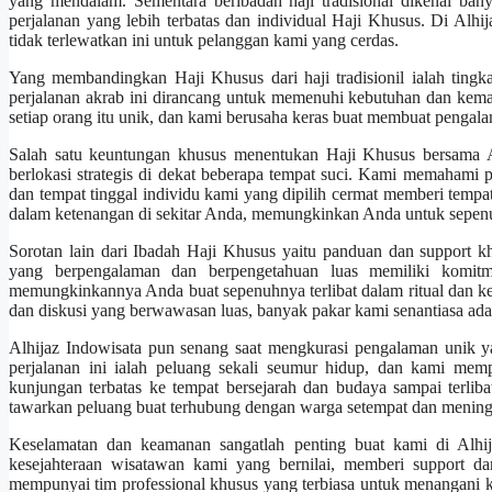
yang mendalam. Sementara beribadah haji tradisional dikenal ban
perjalanan yang lebih terbatas dan individual Haji Khusus. Di Alh
tidak terlewatkan ini untuk pelanggan kami yang cerdas.
Yang membandingkan Haji Khusus dari haji tradisionil ialah tingkat
perjalanan akrab ini dirancang untuk memenuhi kebutuhan dan kemaua
setiap orang itu unik, dan kami berusaha keras buat membuat pengala
Salah satu keuntungan khusus menentukan Haji Khusus bersama A
berlokasi strategis di dekat beberapa tempat suci. Kami memahami 
dan tempat tinggal individu kami yang dipilih cermat memberi tem
dalam ketenangan di sekitar Anda, memungkinkan Anda untuk sepenuh
Sorotan lain dari Ibadah Haji Khusus yaitu panduan dan support 
yang berpengalaman dan berpengetahuan luas memiliki komitme
memungkinkannya Anda buat sepenuhnya terlibat dalam ritual dan ke
dan diskusi yang berwawasan luas, banyak pakar kami senantiasa ad
Alhijaz Indowisata pun senang saat mengkurasi pengalaman unik y
perjalanan ini ialah peluang sekali seumur hidup, dan kami mem
kunjungan terbatas ke tempat bersejarah dan budaya sampai terli
tawarkan peluang buat terhubung dengan warga setempat dan menin
Keselamatan dan keamanan sangatlah penting buat kami di Alhij
kesejahteraan wisatawan kami yang bernilai, memberi support d
mempunyai tim professional khusus yang terbiasa untuk menangani k