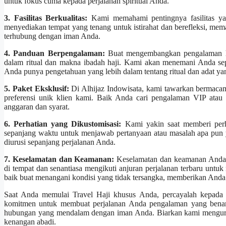
untuk fokus cuma kepada perjalanan spiritual Anda.
3. Fasilitas Berkualitas:
Kami memahami pentingnya fasilitas ya
menyediakan tempat yang tenang untuk istirahat dan berefleksi, me
terhubung dengan iman Anda.
4. Panduan Berpengalaman:
Buat mengembangkan pengalaman ha
dalam ritual dan makna ibadah haji. Kami akan menemani Anda se
Anda punya pengetahuan yang lebih dalam tentang ritual dan adat yang
5. Paket Eksklusif:
Di Alhijaz Indowisata, kami tawarkan bermacam
preferensi unik klien kami. Baik Anda cari pengalaman VIP atau
anggaran dan syarat.
6. Perhatian yang Dikustomisasi:
Kami yakin saat memberi perha
sepanjang waktu untuk menjawab pertanyaan atau masalah apa pun
diurusi sepanjang perjalanan Anda.
7. Keselamatan dan Keamanan:
Keselamatan dan keamanan Anda 
di tempat dan senantiasa mengikuti anjuran perjalanan terbaru untu
baik buat menangani kondisi yang tidak tersangka, memberikan Anda
Saat Anda memulai Travel Haji khusus Anda, percayalah kepada A
komitmen untuk membuat perjalanan Anda pengalaman yang benar-b
hubungan yang mendalam dengan iman Anda. Biarkan kami mengurusi
kenangan abadi.