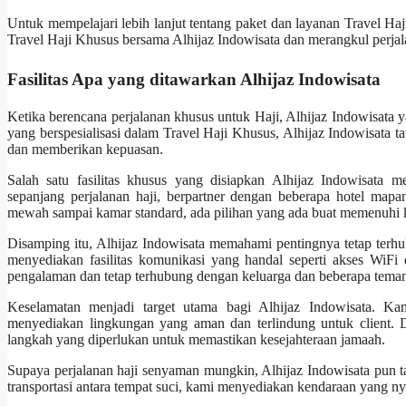
Untuk mempelajari lebih lanjut tentang paket dan layanan Travel Haj
Travel Haji Khusus bersama Alhijaz Indowisata dan merangkul perjala
Fasilitas Apa yang ditawarkan Alhijaz Indowisata
Ketika berencana perjalanan khusus untuk Haji, Alhijaz Indowisata ya
yang berspesialisasi dalam Travel Haji Khusus, Alhijaz Indowisata
dan memberikan kepuasan.
Salah satu fasilitas khusus yang disiapkan Alhijaz Indowisata m
sepanjang perjalanan haji, berpartner dengan beberapa hotel ma
mewah sampai kamar standard, ada pilihan yang ada buat memenuhi ke
Disamping itu, Alhijaz Indowisata memahami pentingnya tetap terh
menyediakan fasilitas komunikasi yang handal seperti akses WiFi d
pengalaman dan tetap terhubung dengan keluarga dan beberapa teman 
Keselamatan menjadi target utama bagi Alhijaz Indowisata. Ka
menyediakan lingkungan yang aman dan terlindung untuk client. D
langkah yang diperlukan untuk memastikan kesejahteraan jamaah.
Supaya perjalanan haji senyaman mungkin, Alhijaz Indowisata pun taw
transportasi antara tempat suci, kami menyediakan kendaraan yang n