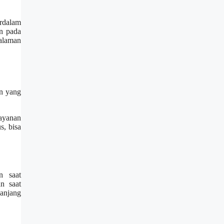
rdalam
n pada
galaman
an yang
layanan
s, bisa
n saat
n saat
panjang