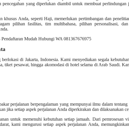
an pencegahan yang diperlukan diambil untuk membuat perlindungan 
an khusus Anda, seperti Haji, memerlukan pertimbangan dan peneliti
gam pilihan fasilitas, tim multibahasa, pilihan personalisasi, da
Anda.
ata
g berlokasi di Jakarta, Indonesia. Kami menyediakan segala kebutuh
, tiket pesawat, hingga akomodasi di hotel selama di Arab Saudi. Ka
pakar perjalanan berpengalaman yang mempunyai ilmu dalam tentang 
kan jika setiap aspek perjalanan Anda diperkirakan dan dilaksanakan ce
yanan untuk memenuhi kebutuhan setiap jamaah. Dari pemrosesan vi
i darat, kami mengurusi setiap aspek perjalanan Anda, memungkinka