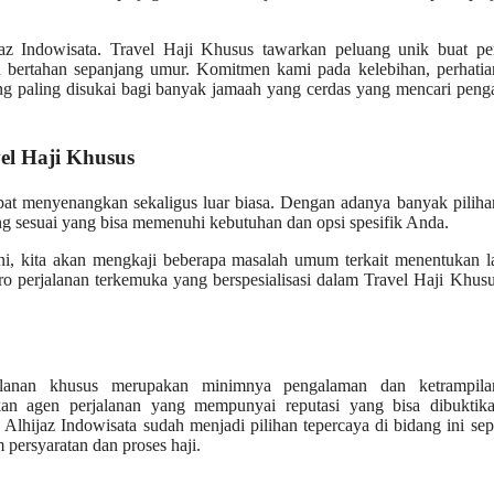
z Indowisata. Travel Haji Khusus tawarkan peluang unik buat pe
 bertahan sepanjang umur. Komitmen kami pada kelebihan, perhatia
ang paling disukai bagi banyak jamaah yang cerdas yang mencari pen
el Haji Khusus
pat menyenangkan sekaligus luar biasa. Dengan adanya banyak pilih
ng sesuai yang bisa memenuhi kebutuhan dan opsi spesifik Anda.
 ini, kita akan mengkaji beberapa masalah umum terkait menentukan 
ro perjalanan terkemuka yang berspesialisasi dalam Travel Haji Khusu
jalanan khusus merupakan minimnya pengalaman dan ketrampila
kan agen perjalanan yang mempunyai reputasi yang bisa dibuktika
Alhijaz Indowisata sudah menjadi pilihan tepercaya di bidang ini se
 persyaratan dan proses haji.