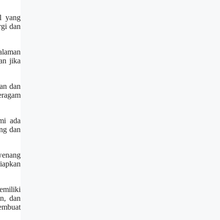
l yang
rgi dan
alaman
n jika
uan dan
eragam
mi ada
ng dan
wenang
siapkan
miliki
n, dan
membuat