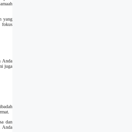
jamaah
an yang
n fokus
an Anda
mi juga
ibadah
rmat.
sa dan
n Anda