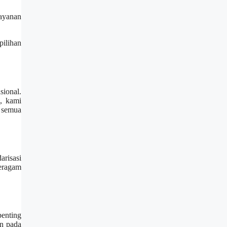
layanan
ilihan
ional.
, kami
 semua
arisasi
beragam
enting
an pada