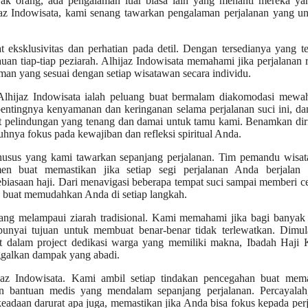
yak orang, ada pengalaman luar biasa lain yang menanti mereka yan
ijaz Indowisata, kami senang tawarkan pengalaman perjalanan yang u
 eksklusivitas dan perhatian pada detil. Dengan tersedianya yang te
n tiap-tiap peziarah. Alhijaz Indowisata memahami jika perjalanan r
man yang sesuai dengan setiap wisatawan secara individu.
lhijaz Indowisata ialah peluang buat bermalam diakomodasi mewa
pentingnya kenyamanan dan keringanan selama perjalanan suci ini, da
pat pelindungan yang tenang dan damai untuk tamu kami. Benamkan di
nya fokus pada kewajiban dan refleksi spiritual Anda.
khusus yang kami tawarkan sepanjang perjalanan. Tim pemandu wisat
n buat memastikan jika setiap segi perjalanan Anda berjalan 
biasaan haji. Dari menavigasi beberapa tempat suci sampai memberi 
a buat memudahkan Anda di setiap langkah.
ang melampaui ziarah tradisional. Kami memahami jika bagi banyak 
punyai tujuan untuk membuat benar-benar tidak terlewatkan. Dimula
bat dalam project dedikasi warga yang memiliki makna, Ibadah Haji
ggalkan dampak yang abadi.
az Indowisata. Kami ambil setiap tindakan pencegahan buat mema
an bantuan medis yang mendalam sepanjang perjalanan. Percayalah
eadaan darurat apa juga, memastikan jika Anda bisa fokus kepada per