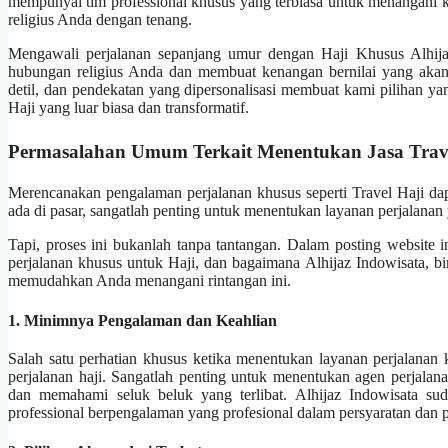
mempunyai tim professional khusus yang terbiasa untuk menangani k
religius Anda dengan tenang.
Mengawali perjalanan sepanjang umur dengan Haji Khusus Alhija
hubungan religius Anda dan membuat kenangan bernilai yang akan
detil, dan pendekatan yang dipersonalisasi membuat kami pilihan y
Haji yang luar biasa dan transformatif.
Permasalahan Umum Terkait Menentukan Jasa Trav
Merencanakan pengalaman perjalanan khusus seperti Travel Haji da
ada di pasar, sangatlah penting untuk menentukan layanan perjalana
Tapi, proses ini bukanlah tanpa tantangan. Dalam posting website
perjalanan khusus untuk Haji, dan bagaimana Alhijaz Indowisata, bi
memudahkan Anda menangani rintangan ini.
1. Minimnya Pengalaman dan Keahlian
Salah satu perhatian khusus ketika menentukan layanan perjalana
perjalanan haji. Sangatlah penting untuk menentukan agen perjalan
dan memahami seluk beluk yang terlibat. Alhijaz Indowisata sud
professional berpengalaman yang profesional dalam persyaratan dan p