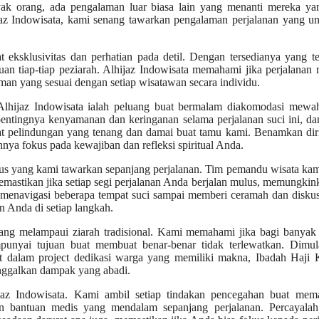
yak orang, ada pengalaman luar biasa lain yang menanti mereka yan
ijaz Indowisata, kami senang tawarkan pengalaman perjalanan yang u
 eksklusivitas dan perhatian pada detil. Dengan tersedianya yang te
n tiap-tiap peziarah. Alhijaz Indowisata memahami jika perjalanan r
man yang sesuai dengan setiap wisatawan secara individu.
lhijaz Indowisata ialah peluang buat bermalam diakomodasi mewa
pentingnya kenyamanan dan keringanan selama perjalanan suci ini, da
pat pelindungan yang tenang dan damai buat tamu kami. Benamkan di
ya fokus pada kewajiban dan refleksi spiritual Anda.
usus yang kami tawarkan sepanjang perjalanan. Tim pemandu wisata ka
mastikan jika setiap segi perjalanan Anda berjalan mulus, memungki
ri menavigasi beberapa tempat suci sampai memberi ceramah dan disku
 Anda di setiap langkah.
ang melampaui ziarah tradisional. Kami memahami jika bagi banyak 
punyai tujuan buat membuat benar-benar tidak terlewatkan. Dimula
bat dalam project dedikasi warga yang memiliki makna, Ibadah Haji
nggalkan dampak yang abadi.
az Indowisata. Kami ambil setiap tindakan pencegahan buat mema
an bantuan medis yang mendalam sepanjang perjalanan. Percayalah