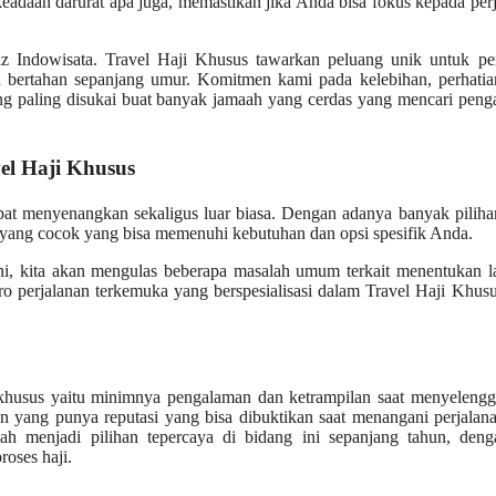
eadaan darurat apa juga, memastikan jika Anda bisa fokus kepada per
z Indowisata. Travel Haji Khusus tawarkan peluang unik untuk pe
 bertahan sepanjang umur. Komitmen kami pada kelebihan, perhatia
ang paling disukai buat banyak jamaah yang cerdas yang mencari pen
el Haji Khusus
pat menyenangkan sekaligus luar biasa. Dengan adanya banyak pilih
n yang cocok yang bisa memenuhi kebutuhan dan opsi spesifik Anda.
 ini, kita akan mengulas beberapa masalah umum terkait menentukan 
ro perjalanan terkemuka yang berspesialisasi dalam Travel Haji Khusu
n khusus yaitu minimnya pengalaman dan ketrampilan saat menyeleng
an yang punya reputasi yang bisa dibuktikan saat menangani perjalan
ah menjadi pilihan tepercaya di bidang ini sepanjang tahun, deng
roses haji.