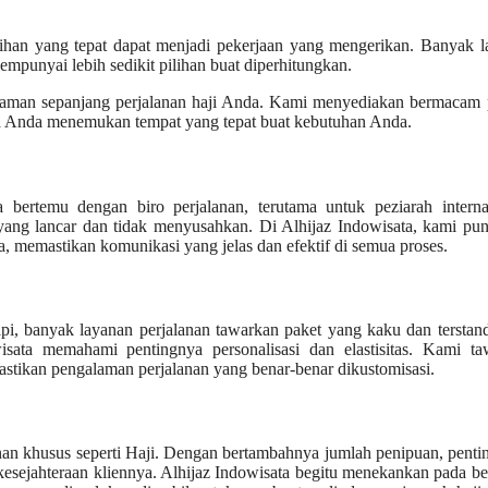
pilihan yang tepat dapat menjadi pekerjaan yang mengerikan. Banyak 
mpunyai lebih sedikit pilihan buat diperhitungkan.
nyaman sepanjang perjalanan haji Anda. Kami menyediakan bermacam 
jika Anda menemukan tempat yang tepat buat kebutuhan Anda.
bertemu dengan biro perjalanan, terutama untuk peziarah internas
yang lancar dan tidak menyusahkan. Di Alhijaz Indowisata, kami pu
 memastikan komunikasi yang jelas dan efektif di semua proses.
api, banyak layanan perjalanan tawarkan paket yang kaku dan terstand
sata memahami pentingnya personalisasi dan elastisitas. Kami ta
stikan pengalaman perjalanan yang benar-benar dikustomisasi.
an khusus seperti Haji. Dengan bertambahnya jumlah penipuan, penti
sejahteraan kliennya. Alhijaz Indowisata begitu menekankan pada b