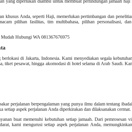
han yang diperlukan diambil untuk membuat perlindungan jamaah haji
an khusus Anda, seperti Haji, memerlukan pertimbangan dan peneliti
acam pilihan fasilitas, tim multibahasa, pilihan personalisasi, da
ata
g berlokasi di Jakarta, Indonesia. Kami menyediakan segala kebutuh
, tiket pesawat, hingga akomodasi di hotel selama di Arab Saudi. Ka
akar perjalanan berpengalaman yang punya ilmu dalam tentang ibada
ka setiap aspek perjalanan Anda diperkirakan dan dilaksanakan cermat.
ayanan buat memenuhi kebutuhan setiap jamaah. Dari pemrosesan vi
i darat, kami mengurusi setiap aspek perjalanan Anda, memungkinka