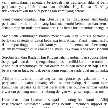
yang mendalam. Sementara beribadah haji tradisional dikenal ban
perjalanan yang lebih terbatas dan individual Haji Khusus. Di Alh
tidak terlewatkan ini buat pelanggan kami yang cerdas.
Yang membandingkan Haji Khusus dari haji tradisionil ialah tingkat
perjalanan akrab ini dirancang buat memenuhi kebutuhan dan kemaua
setiap orang itu unik, dan kami berusaha keras buat membuat pengala
Salah satu keuntungan khusus menentukan Haji Khusus bersama A
berlokasi strategis di dekat beberapa tempat suci. Kami memahami 
dan tempat tinggal individu kami yang dipilih cermat memberi tem
dalam ketenangan di sekitar Anda, memungkinkan Anda buat sepenuhn
Sorotan lain dari Ibadah Haji Khusus ialah panduan dan support kh
berpengalaman dan berpengetahuan luas memiliki komitmen untuk me
Anda buat sepenuhnya terlibat dalam ritual dan kebiasaan haji. Da
berwawasan luas, banyak pakar kami senantiasa ada buat meringankan
Alhijaz Indowisata pun senang saat mengkurasi pengalaman unik y
perjalanan ini yaitu peluang sekali seumur hidup, dan kami mem
kunjungan terbatas ke tempat bersejarah dan budaya sampai terli
tawarkan peluang untuk terhubung dengan warga setempat dan meni
Keselamatan dan keamanan sangatlah penting buat kami di Alhij
kesejahteraan wisatawan kami yang bernilai, memberi support d