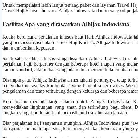
Untuk mempelajari lebih lanjut tentang paket dan layanan Travel Haj
Travel Haji Khusus bersama Alhijaz Indowisata dan merangkul perjala
Fasilitas Apa yang ditawarkan Alhijaz Indowisata
Ketika berencana perjalanan khusus buat Haji, Alhijaz Indowisata ia
yang berspesialisasi dalam Travel Haji Khusus, Alhijaz Indowisata
dan memberikan kepuasan.
Salah satu fasilitas khusus yang disiapkan Alhijaz Indowisata iala
perjalanan haji, berpartner dengan beberapa hotel mapan yang me
kamar standard, ada pilihan yang ada untuk memenuhi kebutuhan dan p
Disamping itu, Alhijaz Indowisata memahami pentingnya tetap terh
menyediakan fasilitas komunikasi yang handal seperti akses WiFi d
pengalaman dan tetap terhubung dengan keluarga dan beberapa teman 
Keselamatan menjadi target utama untuk Alhijaz Indowisata. K
menyediakan lingkungan yang aman dan terlindung bagi client. D
langkah yang diperlukan buat memastikan kesejahteraan jamaah.
Biar perjalanan haji senyaman mungkin, Alhijaz Indowisata pun tawa
transportasi antara tempat suci, kami menyediakan kendaraan yang n