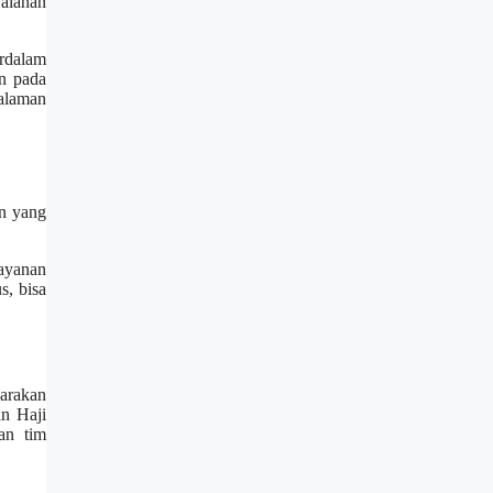
jalanan
rdalam
n pada
galaman
an yang
layanan
s, bisa
garakan
an Haji
an tim