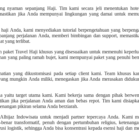
ng nyaman sepanjang Haji. Tim kami secara jeli menentukan hote
memastikan jika Anda mempunyai lingkungan yang damai untuk memu
ji Anda, kami menyediakan tutorial berpengetahuan yang berpeng
panjang perjalanan Anda, memberi bimbingan dan support, memastika
 yang terlibat.
 paket Travel Haji khusus yang disesuaikan untuk memenuhi keperl
ilihan yang paling ramah bujet, kami mempunyai paket yang penuhi b
tian yang dikustomisasi pada setiap client kami. Team khusus ka
yang mungkin Anda miliki, menegaskan jika Anda merasakan diduku
yaitu target utama kami. Kami bekerja sama dengan pihak berwen
stikan jika perjalanan Anda aman dan bebas repot. Tim kami disiapk
enangan pikiran selama Anda berziarah.
lhijaz Indowisata untuk menjadi partner tepercaya Anda. Kami me
nar transformatif, penuh dengan pertumbuhan religius, ketenanga
 logistik, sehingga Anda bisa konsentrasi kepada esensi haji dan 