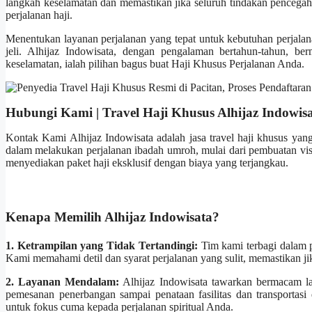
langkah keselamatan dan memastikan jika seluruh tindakan pencega
perjalanan haji.
Menentukan layanan perjalanan yang tepat untuk kebutuhan perjalan
jeli. Alhijaz Indowisata, dengan pengalaman bertahun-tahun, berm
keselamatan, ialah pilihan bagus buat Haji Khusus Perjalanan Anda.
Hubungi Kami | Travel Haji Khusus Alhijaz Indowis
Kontak Kami Alhijaz Indowisata adalah jasa travel haji khusus yan
dalam melakukan perjalanan ibadah umroh, mulai dari pembuatan visa
menyediakan paket haji eksklusif dengan biaya yang terjangkau.
Kenapa Memilih Alhijaz Indowisata?
1. Ketrampilan yang Tidak Tertandingi:
Tim kami terbagi dalam p
Kami memahami detil dan syarat perjalanan yang sulit, memastikan ji
2. Layanan Mendalam:
Alhijaz Indowisata tawarkan bermacam l
pemesanan penerbangan sampai penataan fasilitas dan transportas
untuk fokus cuma kepada perjalanan spiritual Anda.