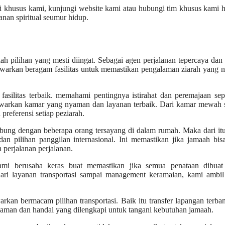
i khusus kami, kunjungi website kami atau hubungi tim khusus kami ha
nan spiritual seumur hidup.
lah pilihan yang mesti diingat. Sebagai agen perjalanan tepercaya dan
 tawarkan beragam fasilitas untuk memastikan pengalaman ziarah yang
h fasilitas terbaik. memahami pentingnya istirahat dan peremajaan se
nawarkan kamar yang nyaman dan layanan terbaik. Dari kamar mewah 
referensi setiap peziarah.
ubung dengan beberapa orang tersayang di dalam rumah. Maka dari it
an pilihan panggilan internasional. Ini memastikan jika jamaah bis
perjalanan perjalanan.
ami berusaha keras buat memastikan jika semua penataan dibuat
ari layanan transportasi sampai management keramaian, kami ambil 
rkan bermacam pilihan transportasi. Baik itu transfer lapangan terba
yaman dan handal yang dilengkapi untuk tangani kebutuhan jamaah.