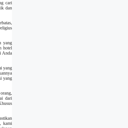
g cari
nik dan
rbatas,
eligius
h yang
n hotel
ri Anda
mi yang
nkannya
si yang
orang,
i dari
 Khusus
stikan
, kami