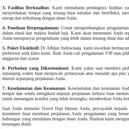
3. Fasilitas Berkualitas:
Kami memahami pentingnya fasilitas ya
menyediakan tempat yang tenang buat istirahat dan berefleksi, 
energi dan terhubung dengan iman Anda.
4. Panduan Berpengalaman:
Untuk mengembangkan pengalaman ha
dalam ritual dan makna ibadah haji. Kami akan menemani Anda se
Anda mempunyai pengetahuan yang lebih dalam tentang ritual dan adat
5. Paket Eksklusif:
Di Alhijaz Indowisata, kami tawarkan bermacam
preferensi unik klien kami. Baik Anda cari pengalaman VIP atau p
anggaran dan syarat.
6. Perhatian yang Dikustomisasi:
Kami yakin saat memberi perha
sepanjang waktu buat menjawab pertanyaan atau masalah apa pun 
diurusi sepanjang perjalanan Anda.
7. Keselamatan dan Keamanan:
Keselamatan dan keamanan Anda 
tempat dan selalu mengikuti anjuran perjalanan terbaru buat mema
untuk menangani kondisi yang tidak tersangka, memberikan Anda ket
Saat Anda memulai Travel Haji khusus Anda, percayalah kepada A
komitmen buat membuat perjalanan Anda pengalaman yang benar-be
hubungan yang mendalam dengan iman Anda. Biarkan kami mengurusi
kenangan abadi.