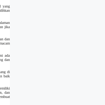
l yang
lihkan
alaman
n jika
uan dan
ermacam
mi ada
ng dan
ang di
an baik
miliki
n, dan
membuat