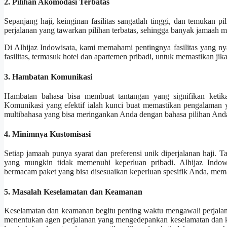
2. Pilihan Akomodasi Terbatas
Sepanjang haji, keinginan fasilitas sangatlah tinggi, dan temukan 
perjalanan yang tawarkan pilihan terbatas, sehingga banyak jamaah me
Di Alhijaz Indowisata, kami memahami pentingnya fasilitas yang 
fasilitas, termasuk hotel dan apartemen pribadi, untuk memastikan 
3. Hambatan Komunikasi
Hambatan bahasa bisa membuat tantangan yang signifikan ketika 
Komunikasi yang efektif ialah kunci buat memastikan pengalaman 
multibahasa yang bisa meringankan Anda dengan bahasa pilihan Anda,
4. Minimnya Kustomisasi
Setiap jamaah punya syarat dan preferensi unik diperjalanan haji. T
yang mungkin tidak memenuhi keperluan pribadi. Alhijaz Indowi
bermacam paket yang bisa disesuaikan keperluan spesifik Anda, mema
5. Masalah Keselamatan dan Keamanan
Keselamatan dan keamanan begitu penting waktu mengawali perjalan
menentukan agen perjalanan yang mengedepankan keselamatan dan ke