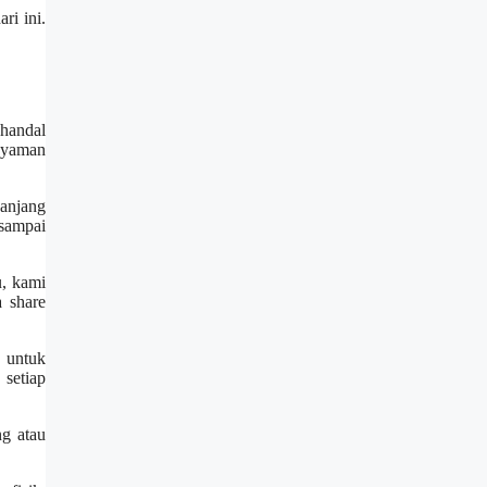
ri ini.
 handal
 nyaman
panjang
sampai
u, kami
a share
 untuk
setiap
ng atau