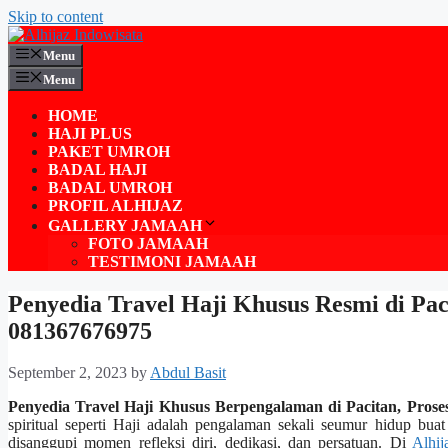
Skip to content
Menu
Menu
HOME
HAJI PLUS
PAKET UMROH
BADAL HAJI
BADAL UMROH
PROFIL ALHIJAZ
GALLERY JAMAAH
FOTO JAMAAH
TESTIMONI JAMAAH
Penyedia Travel Haji Khusus Resmi di Pa
081367676975
September 2, 2023
by
Abdul Basit
Penyedia Travel Haji Khusus Berpengalaman di Pacitan, Pro
spiritual seperti Haji adalah pengalaman sekali seumur hidup buat
disanggupi momen refleksi diri, dedikasi, dan persatuan. Di
Alhij