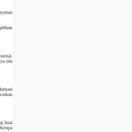
layanan
pilihan
ional.
nya tim
arisasi
warkan
ng buat
eberapa