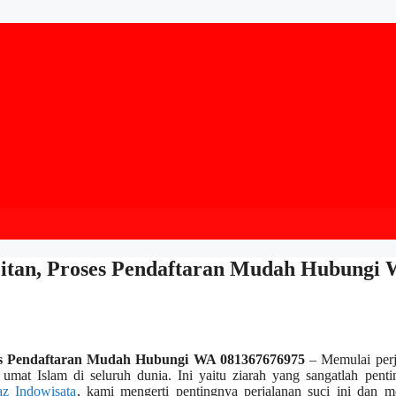
citan, Proses Pendaftaran Mudah Hubungi
ses Pendaftaran Mudah Hubungi WA 081367676975
– Memulai perj
 umat Islam di seluruh dunia. Ini yaitu ziarah yang sangatlah pent
az Indowisata
, kami mengerti pentingnya perjalanan suci ini dan m