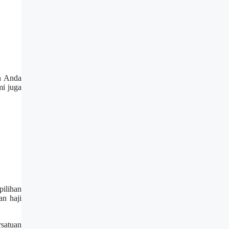
an Anda
mi juga
pilihan
an haji
rsatuan