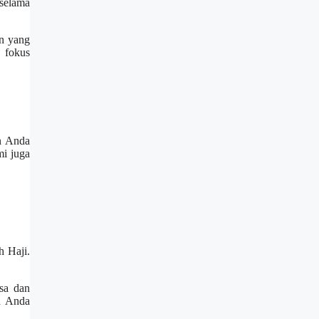
 selama
an yang
n fokus
an Anda
mi juga
h Haji.
sa dan
n Anda