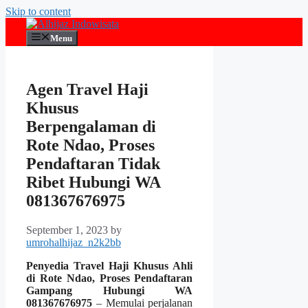
Skip to content
Menu
Agen Travel Haji
Khusus
Berpengalaman di
Rote Ndao, Proses
Pendaftaran Tidak
Ribet Hubungi WA
081367676975
September 1, 2023
by
umrohalhijaz_n2k2bb
Penyedia Travel Haji Khusus Ahli
di Rote Ndao, Proses Pendaftaran
Gampang Hubungi WA
081367676975
– Memulai perjalanan