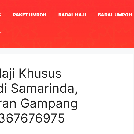
S
PAKET UMROH
BADAL HAJI
BADAL UMROH
aji Khusus
i Samarinda,
aran Gampang
1367676975