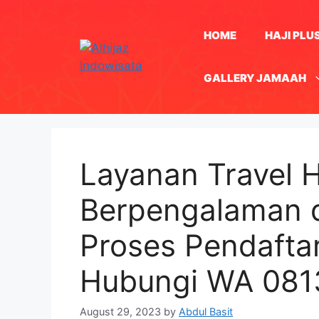
Skip
to
HOME
HAJI PLU
content
GALLERY JAMAAH
Layanan Travel H
Berpengalaman d
Proses Pendaft
Hubungi WA 08
August 29, 2023
by
Abdul Basit