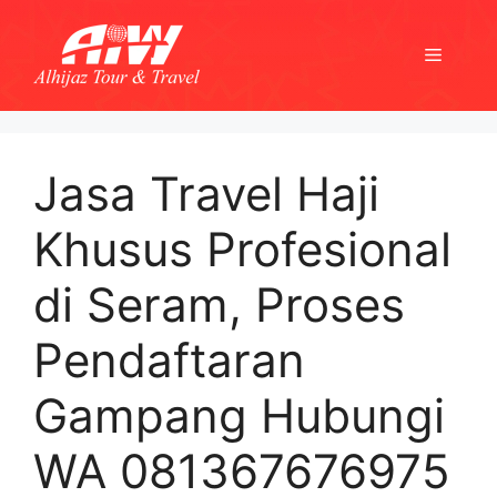
Skip
to
Menu
content
Jasa Travel Haji
Khusus Profesional
di Seram, Proses
Pendaftaran
Gampang Hubungi
WA 081367676975