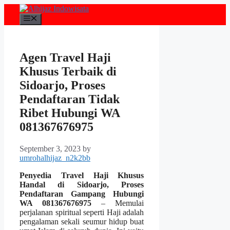
Skip
to
Menu
content
Agen Travel Haji
Khusus Terbaik di
Sidoarjo, Proses
Pendaftaran Tidak
Ribet Hubungi WA
081367676975
September 3, 2023
by
umrohalhijaz_n2k2bb
Penyedia Travel Haji Khusus
Handal di Sidoarjo, Proses
Pendaftaran Gampang Hubungi
WA 081367676975
– Memulai
perjalanan spiritual seperti Haji adalah
pengalaman sekali seumur hidup buat