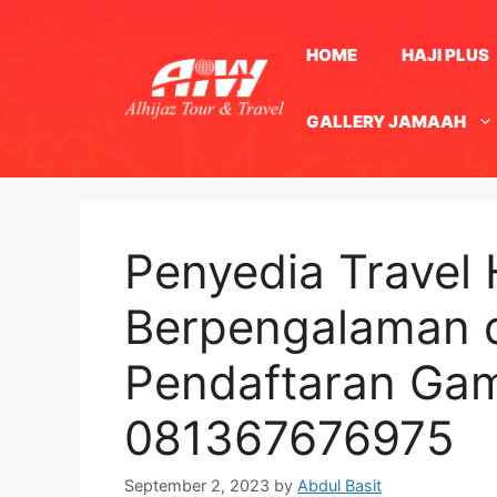
Skip
to
HOME
HAJI PLUS
content
GALLERY JAMAAH
Penyedia Travel 
Berpengalaman di
Pendaftaran Ga
081367676975
September 2, 2023
by
Abdul Basit