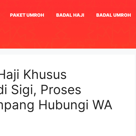
PAKET UMROH
BADAL HAJI
BADAL UMROH
Haji Khusus
 Sigi, Proses
mpang Hubungi WA