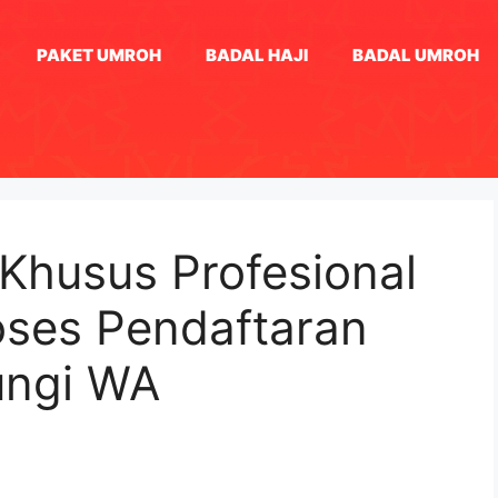
PAKET UMROH
BADAL HAJI
BADAL UMROH
 Khusus Profesional
oses Pendaftaran
ungi WA