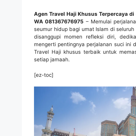
Agen Travel Haji Khusus Terpercaya d
WA 081367676975
– Memulai perjalanan
seumur hidup bagi umat Islam di seluruh 
disanggupi momen refleksi diri, dedik
mengerti pentingnya perjalanan suci ini
Travel Haji khusus terbaik untuk mema
setiap jamaah.
[ez-toc]