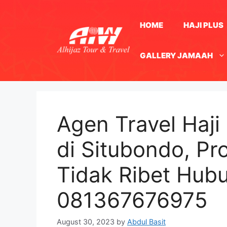
Skip
to
HOME
HAJI PLUS
content
GALLERY JAMAAH
Agen Travel Haji
di Situbondo, Pr
Tidak Ribet Hub
081367676975
August 30, 2023
by
Abdul Basit