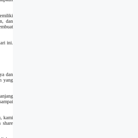
miliki
n, dan
membuat
ri ini.
aya dan
ah yang
panjang
sampai
u, kami
a share