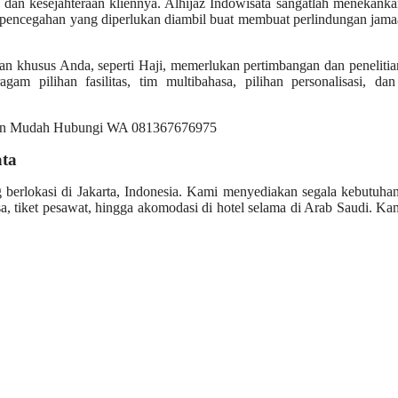
dan kesejahteraan kliennya. Alhijaz Indowisata sangatlah menekank
 pencegahan yang diperlukan diambil buat membuat perlindungan jama
an khusus Anda, seperti Haji, memerlukan pertimbangan dan peneliti
gam pilihan fasilitas, tim multibahasa, pilihan personalisasi, da
ata
g berlokasi di Jakarta, Indonesia. Kami menyediakan segala kebutuh
, tiket pesawat, hingga akomodasi di hotel selama di Arab Saudi. Ka