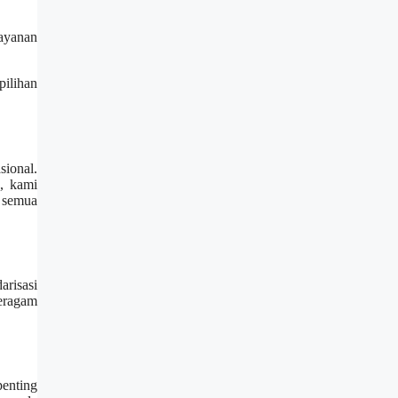
layanan
pilihan
ional.
, kami
 semua
arisasi
beragam
penting