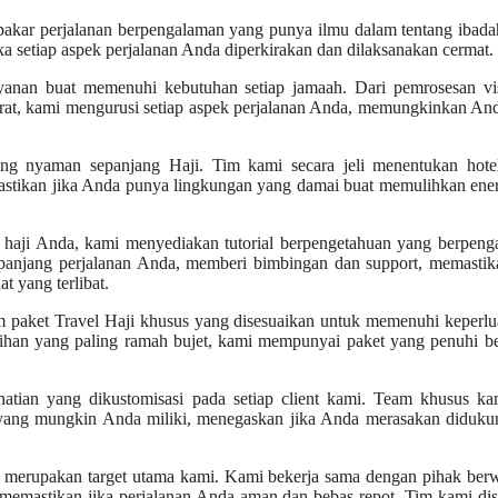
akar perjalanan berpengalaman yang punya ilmu dalam tentang ibada
ka setiap aspek perjalanan Anda diperkirakan dan dilaksanakan cermat.
yanan buat memenuhi kebutuhan setiap jamaah. Dari pemrosesan vi
darat, kami mengurusi setiap aspek perjalanan Anda, memungkinkan An
ng nyaman sepanjang Haji. Tim kami secara jeli menentukan hote
mastikan jika Anda punya lingkungan yang damai buat memulihkan ene
ji Anda, kami menyediakan tutorial berpengetahuan yang berpeng
panjang perjalanan Anda, memberi bimbingan dan support, memastika
 yang terlibat.
 paket Travel Haji khusus yang disesuaikan untuk memenuhi keperl
ilihan yang paling ramah bujet, kami mempunyai paket yang penuhi 
tian yang dikustomisasi pada setiap client kami. Team khusus ka
yang mungkin Anda miliki, menegaskan jika Anda merasakan diduku
merupakan target utama kami. Kami bekerja sama dengan pihak ber
k memastikan jika perjalanan Anda aman dan bebas repot. Tim kami di