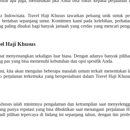
urat apa juga, memastikan jika Anda bisa fokus kepada perjalanan r
z Indowisata. Travel Haji Khusus tawarkan peluang unik untuk pe
 bertahan sepanjang umur. Komitmen kami pada kelebihan, perhatia
ang paling disukai bagi banyak jamaah yang cerdas yang mencari pen
el Haji Khusus
pat menyenangkan sekaligus luar biasa. Dengan adanya banyak pilih
ang pas yang bisa memenuhi kebutuhan dan opsi spesifik Anda.
e ini, kita akan mengulas beberapa masalah umum terkait menentukan 
o perjalanan terkemuka yang berspesialisasi dalam Travel Haji Khusu
n khusus ialah minimnya pengalaman dan ketrampilan saat menyeleng
ang punya reputasi yang bisa dibuktikan saat menangani perjalanan H
di pilihan tepercaya di bidang ini sepanjang tahun, dengan tim profe