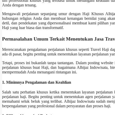
tim professional khusus yang terbiasa untuk menangani keadaan dar
Anda dengan tenang.
Mengawali perjalanan sepanjang umur dengan Haji Khusus Alhija
hubungan religius Anda dan membuat kenangan bernilai yang akan
detil, dan pendekatan yang dipersonalisasi membuat kami pilihan y
Haji yang luar biasa dan transformatif.
Permasalahan Umum Terkait Menentukan Jasa Trav
Merencanakan pengalaman perjalanan khusus seperti Travel Haji da
ada di pasar, begitu penting untuk menentukan layanan perjalanan y
Tetapi, proses ini bukanlah tanpa tantangan. Dalam posting websit
perjalanan khusus buat Haji, dan bagaimana Alhijaz Indowisata, bir
mempermudah Anda menangani rintangan ini.
1. Minimnya Pengalaman dan Keahlian
Salah satu perhatian khusus ketika menentukan layanan perjalana
perjalanan haji. Begitu penting untuk menentukan agen perjalanan y
memahami seluk beluk yang terlibat. Alhijaz Indowisata sudah menja
berpengalaman yang profesional dalam persyaratan dan proses haji.