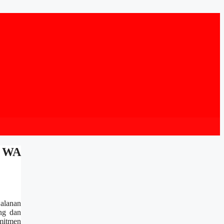
i WA
alanan
ing dan
omitmen