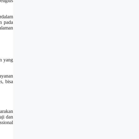
eligius
rdalam
n pada
galaman
an yang
layanan
s, bisa
garakan
aji dan
ssional