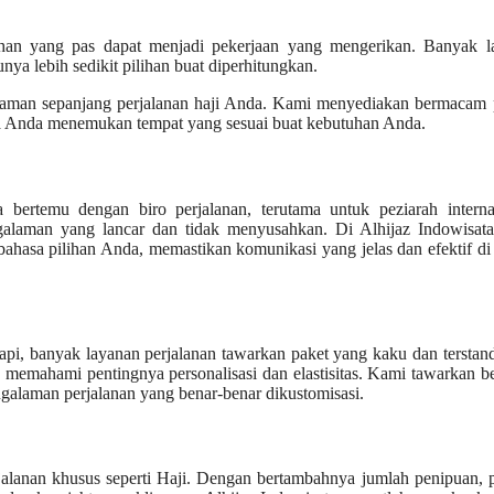
pilihan yang pas dapat menjadi pekerjaan yang mengerikan. Banyak 
nya lebih sedikit pilihan buat diperhitungkan.
nyaman sepanjang perjalanan haji Anda. Kami menyediakan bermacam 
jika Anda menemukan tempat yang sesuai buat kebutuhan Anda.
bertemu dengan biro perjalanan, terutama untuk peziarah internas
alaman yang lancar dan tidak menyusahkan. Di Alhijaz Indowisata
asa pilihan Anda, memastikan komunikasi yang jelas dan efektif di
tapi, banyak layanan perjalanan tawarkan paket yang kaku dan terstand
 memahami pentingnya personalisasi dan elastisitas. Kami tawarkan 
ngalaman perjalanan yang benar-benar dikustomisasi.
alanan khusus seperti Haji. Dengan bertambahnya jumlah penipuan, 