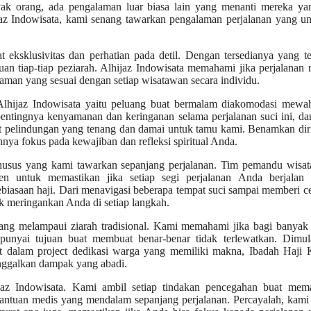
yak orang, ada pengalaman luar biasa lain yang menanti mereka yan
ijaz Indowisata, kami senang tawarkan pengalaman perjalanan yang u
 eksklusivitas dan perhatian pada detil. Dengan tersedianya yang te
n tiap-tiap peziarah. Alhijaz Indowisata memahami jika perjalanan r
aman yang sesuai dengan setiap wisatawan secara individu.
lhijaz Indowisata yaitu peluang buat bermalam diakomodasi mewa
pentingnya kenyamanan dan keringanan selama perjalanan suci ini, da
pat pelindungan yang tenang dan damai untuk tamu kami. Benamkan di
ya fokus pada kewajiban dan refleksi spiritual Anda.
khusus yang kami tawarkan sepanjang perjalanan. Tim pemandu wisat
n untuk memastikan jika setiap segi perjalanan Anda berjalan 
biasaan haji. Dari menavigasi beberapa tempat suci sampai memberi 
k meringankan Anda di setiap langkah.
ang melampaui ziarah tradisional. Kami memahami jika bagi banyak 
punyai tujuan buat membuat benar-benar tidak terlewatkan. Dimula
bat dalam project dedikasi warga yang memiliki makna, Ibadah Haji
nggalkan dampak yang abadi.
az Indowisata. Kami ambil setiap tindakan pencegahan buat mema
bantuan medis yang mendalam sepanjang perjalanan. Percayalah, kam