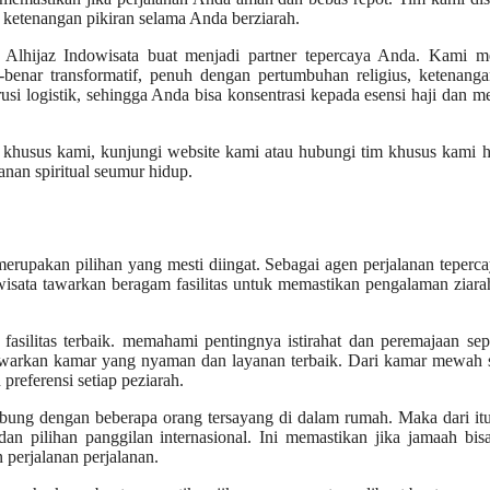
 ketenangan pikiran selama Anda berziarah.
Alhijaz Indowisata buat menjadi partner tepercaya Anda. Kami me
nar transformatif, penuh dengan pertumbuhan religius, ketenanga
 logistik, sehingga Anda bisa konsentrasi kepada esensi haji dan 
i khusus kami, kunjungi website kami atau hubungi tim khusus kami ha
nan spiritual seumur hidup.
merupakan pilihan yang mesti diingat. Sebagai agen perjalanan teperc
owisata tawarkan beragam fasilitas untuk memastikan pengalaman ziar
u fasilitas terbaik. memahami pentingnya istirahat dan peremajaan se
nawarkan kamar yang nyaman dan layanan terbaik. Dari kamar mewah 
referensi setiap peziarah.
ubung dengan beberapa orang tersayang di dalam rumah. Maka dari it
an pilihan panggilan internasional. Ini memastikan jika jamaah bis
perjalanan perjalanan.