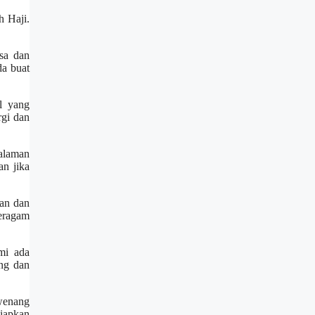
h Haji.
sa dan
da buat
l yang
rgi dan
alaman
n jika
uan dan
beragam
mi ada
ng dan
wenang
siapkan