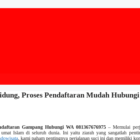
 Tidung, Proses Pendaftaran Mudah Hubung
Pendaftaran Gampang Hubungi WA 081367676975
– Memulai perj
 umat Islam di seluruh dunia. Ini yaitu ziarah yang sangatlah pent
ndowisata
, kami paham pentingnya perjalanan suci ini dan memiliki k