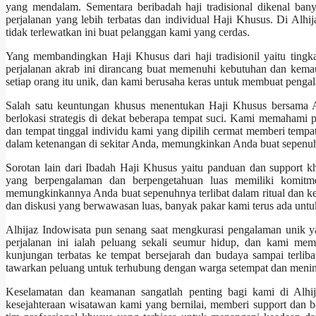
yang mendalam. Sementara beribadah haji tradisional dikenal ban
perjalanan yang lebih terbatas dan individual Haji Khusus. Di Alh
tidak terlewatkan ini buat pelanggan kami yang cerdas.
Yang membandingkan Haji Khusus dari haji tradisionil yaitu tingkat
perjalanan akrab ini dirancang buat memenuhi kebutuhan dan kemaua
setiap orang itu unik, dan kami berusaha keras untuk membuat pengal
Salah satu keuntungan khusus menentukan Haji Khusus bersama A
berlokasi strategis di dekat beberapa tempat suci. Kami memahami 
dan tempat tinggal individu kami yang dipilih cermat memberi tem
dalam ketenangan di sekitar Anda, memungkinkan Anda buat sepenuhn
Sorotan lain dari Ibadah Haji Khusus yaitu panduan dan support 
yang berpengalaman dan berpengetahuan luas memiliki komitme
memungkinkannya Anda buat sepenuhnya terlibat dalam ritual dan ke
dan diskusi yang berwawasan luas, banyak pakar kami terus ada untu
Alhijaz Indowisata pun senang saat mengkurasi pengalaman unik y
perjalanan ini ialah peluang sekali seumur hidup, dan kami mem
kunjungan terbatas ke tempat bersejarah dan budaya sampai terli
tawarkan peluang untuk terhubung dengan warga setempat dan meni
Keselamatan dan keamanan sangatlah penting bagi kami di Alhij
kesejahteraan wisatawan kami yang bernilai, memberi support dan 