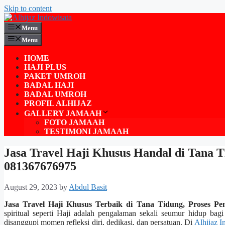
Skip to content
Menu
Menu
HOME
HAJI PLUS
PAKET UMROH
BADAL HAJI
BADAL UMROH
PROFIL ALHIJAZ
GALLERY JAMAAH
FOTO JAMAAH
TESTIMONI JAMAAH
Jasa Travel Haji Khusus Handal di Tana
081367676975
August 29, 2023
by
Abdul Basit
Jasa Travel Haji Khusus Terbaik di Tana Tidung, Proses 
spiritual seperti Haji adalah pengalaman sekali seumur hidup bagi
disanggupi momen refleksi diri, dedikasi, dan persatuan. Di
Alhijaz I