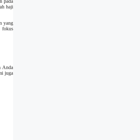
an pada
ah haji
an yang
n fokus
an Anda
mi juga