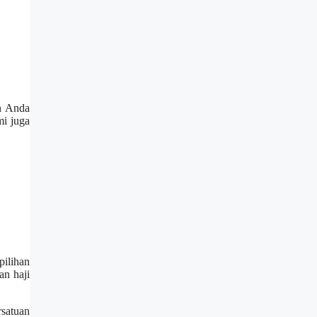
an Anda
mi juga
pilihan
an haji
rsatuan