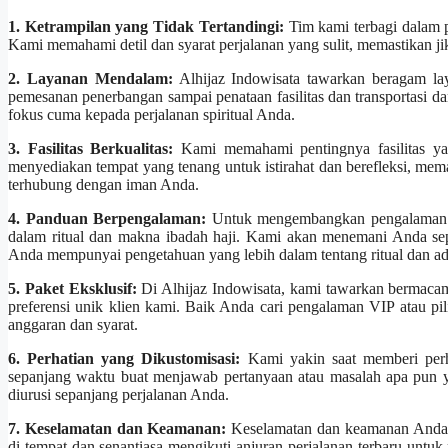
1. Ketrampilan yang Tidak Tertandingi:
Tim kami terbagi dalam p
Kami memahami detil dan syarat perjalanan yang sulit, memastikan ji
2. Layanan Mendalam:
Alhijaz Indowisata tawarkan beragam la
pemesanan penerbangan sampai penataan fasilitas dan transportasi 
fokus cuma kepada perjalanan spiritual Anda.
3. Fasilitas Berkualitas:
Kami memahami pentingnya fasilitas ya
menyediakan tempat yang tenang untuk istirahat dan berefleksi, me
terhubung dengan iman Anda.
4. Panduan Berpengalaman:
Untuk mengembangkan pengalaman ha
dalam ritual dan makna ibadah haji. Kami akan menemani Anda se
Anda mempunyai pengetahuan yang lebih dalam tentang ritual dan adat
5. Paket Eksklusif:
Di Alhijaz Indowisata, kami tawarkan bermacam
preferensi unik klien kami. Baik Anda cari pengalaman VIP atau p
anggaran dan syarat.
6. Perhatian yang Dikustomisasi:
Kami yakin saat memberi perha
sepanjang waktu buat menjawab pertanyaan atau masalah apa pun 
diurusi sepanjang perjalanan Anda.
7. Keselamatan dan Keamanan:
Keselamatan dan keamanan Anda 
di tempat dan senantiasa mengikuti anjuran perjalanan terbaru untu