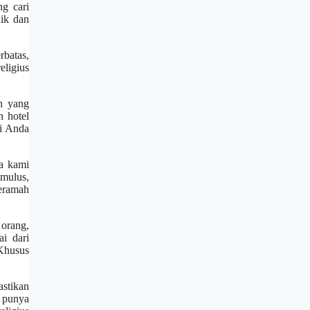
g cari
nik dan
rbatas,
eligius
h yang
n hotel
ri Anda
a kami
mulus,
ceramah
orang,
i dari
 Khusus
stikan
i punya