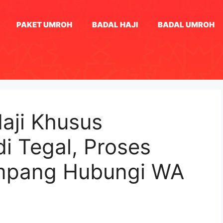
PAKET UMROH
BADAL HAJI
BADAL UMROH
aji Khusus
i Tegal, Proses
mpang Hubungi WA