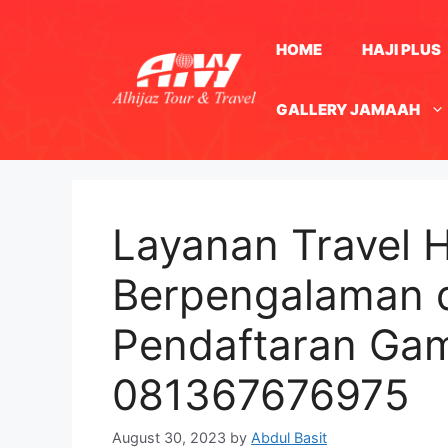
Skip
to
HOME
HAJI PLUS
content
GALLERY JAMAAH
Layanan Travel H
Berpengalaman d
Pendaftaran Ga
081367676975
August 30, 2023
by
Abdul Basit