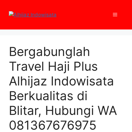
Skip
to
Menu
content
Bergabunglah
Travel Haji Plus
Alhijaz Indowisata
Berkualitas di
Blitar, Hubungi WA
081367676975