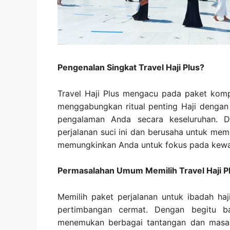
Pengenalan Singkat Travel Haji Plus?
Travel Haji Plus mengacu pada paket kompr
menggabungkan ritual penting Haji dengan
pengalaman Anda secara keseluruhan. D
perjalanan suci ini dan berusaha untuk m
memungkinkan Anda untuk fokus pada kewaji
Permasalahan Umum Memilih Travel Haji P
Memilih paket perjalanan untuk ibadah h
pertimbangan cermat. Dengan begitu b
menemukan berbagai tantangan dan masalah