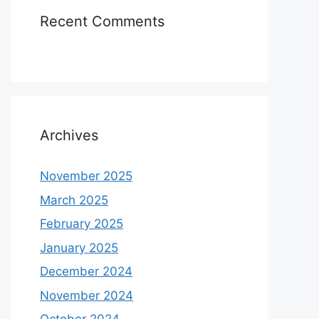
Recent Comments
Archives
November 2025
March 2025
February 2025
January 2025
December 2024
November 2024