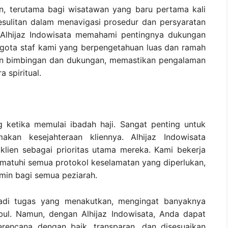
an, terutama bagi wisatawan yang baru pertama kali
esulitan dalam menavigasi prosedur dan persyaratan
. Alhijaz Indowisata memahami pentingnya dukungan
nggota staf kami yang berpengetahuan luas dan ramah
an bimbingan dan dukungan, memastikan pengalaman
 spiritual.
 ketika memulai ibadah haji. Sangat penting untuk
kan kesejahteraan kliennya. Alhijaz Indowisata
ien sebagai prioritas utama mereka. Kami bekerja
matuhi semua protokol keselamatan yang diperlukan,
min bagi semua peziarah.
jadi tugas yang menakutkan, mengingat banyaknya
ul. Namun, dengan Alhijaz Indowisata, Anda dapat
erencana dengan baik, transparan, dan disesuaikan