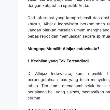
dengan kebutuhan spesifik Anda.
Dari informasi yang komprehensif dan opsi
khusus, Alhijaz Indowisata berkomitmen 
Jangan biarkan masalah umum menghalangi A
bebas repot dan memuaskan secara spiritua
Mengapa Memilih Alhijaz Indowisata?
1. Keahlian yang Tak Tertandingi
Di Alhijaz Indowisata, kami memiliki 
berpengetahuan luas yang telah menyeleng
tahun. Tim kami memahami seluk beluk y
perjalanan haji yang sukses, memastikan 
cermat.