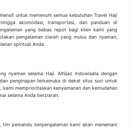
hensif untuk memenuhi semua kebutuhan Travel Haji
hingga akomodasi, transportasi, dan panduan di
engalaman yang bebas repot bagi klien kami yang
iptakan pengalaman ziarah yang mulus dan nyaman,
anan spiritual Anda.
g nyaman selama Haji. Alhijaz Indowisata dengan
dan penginapan terkemuka di dekat situs suci untuk
ah, kami memprioritaskan kenyamanan dan kemudahan
ai selama Anda berziarah.
a, tim pemandu berpengalaman kami akan menemani