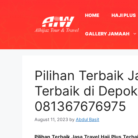
Skip
to
HOME
HAJI PLUS
content
GALLERY JAMAAH
Pilihan Terbaik J
Terbaik di Depo
081367676975
August 11, 2023
by
Abdul Basit
Pilihan Terbaik Jasa Travel Haji Plus Te