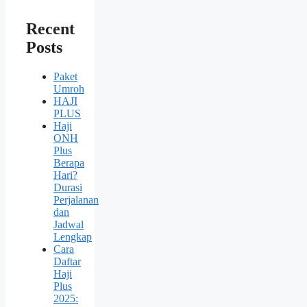
Recent
Posts
Paket
Umroh
HAJI
PLUS
Haji
ONH
Plus
Berapa
Hari?
Durasi
Perjalanan
dan
Jadwal
Lengkap
Cara
Daftar
Haji
Plus
2025: