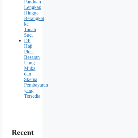
Panduan
Lengkap
Hingga
Berangkat
ke
Tanah
Suci
DP
Haji
Plus:
Besaran
Uang
Muka
dan
Skema
Pembayaran
yang
Tersedia
Recent