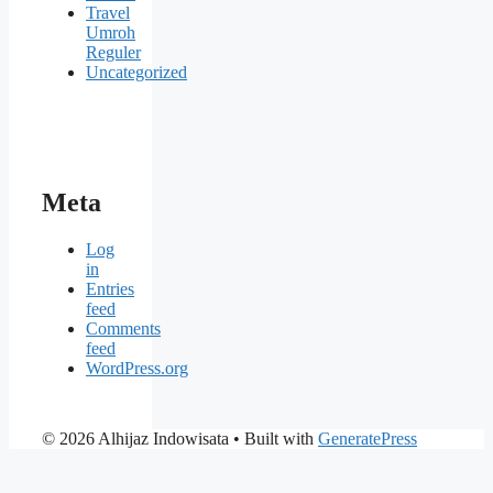
Travel
Umroh
Reguler
Uncategorized
Meta
Log
in
Entries
feed
Comments
feed
WordPress.org
© 2026 Alhijaz Indowisata
• Built with
GeneratePress