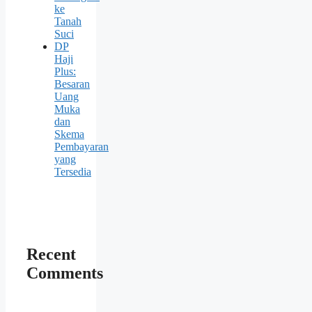
ke
Tanah
Suci
DP
Haji
Plus:
Besaran
Uang
Muka
dan
Skema
Pembayaran
yang
Tersedia
Recent
Comments