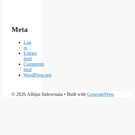
Meta
Log
in
Entries
feed
Comments
feed
WordPress.org
© 2026 Alhijaz Indowisata
• Built with
GeneratePress