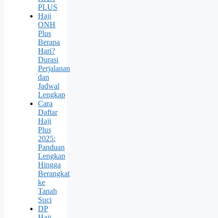
PLUS
Haji
ONH
Plus
Berapa
Hari?
Durasi
Perjalanan
dan
Jadwal
Lengkap
Cara
Daftar
Haji
Plus
2025:
Panduan
Lengkap
Hingga
Berangkat
ke
Tanah
Suci
DP
Haji