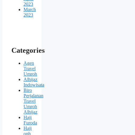
2023
March
2023
Categories
Agen
Travel
Umroh
Alhijaz
Indowisata
Biro
Perjalanan
Travel
Umroh
Alhijaz
Haji
Furoda
Haji
onh