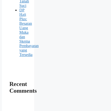
Tanah
Suci
DP
Haji
Plus:
Besaran
Uang
Muka
dan
Skema
Pembayaran
yang
Tersedia
Recent
Comments