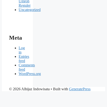
Umroh
Reguler
Uncategorized
Meta
Log
in
Entries
feed
Comments
feed
WordPress.org
© 2026 Alhijaz Indowisata
• Built with
GeneratePress