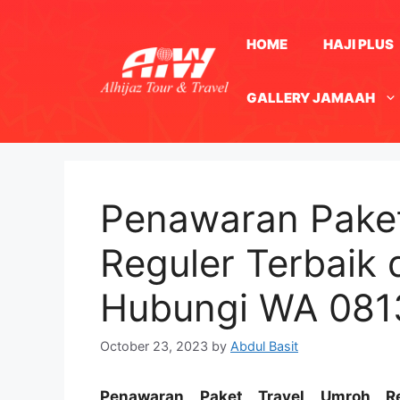
Skip
to
HOME
HAJI PLUS
content
GALLERY JAMAAH
Penawaran Paket
Reguler Terbaik 
Hubungi WA 08
October 23, 2023
by
Abdul Basit
Penawaran Paket Travel Umroh R