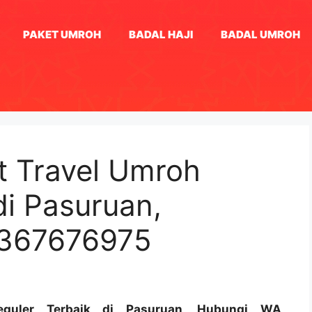
PAKET UMROH
BADAL HAJI
BADAL UMROH
 Travel Umroh
di Pasuruan,
1367676975
eguler Terbaik di Pasuruan, Hubungi WA