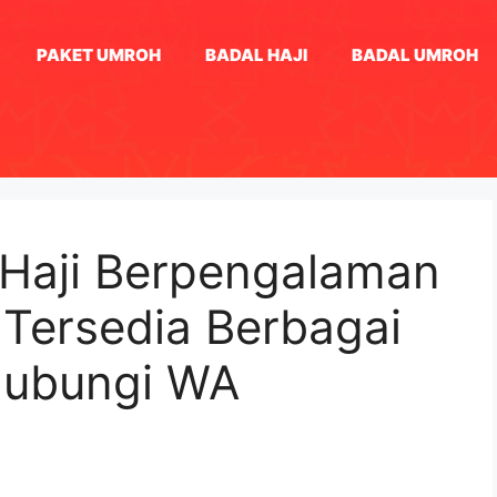
PAKET UMROH
BADAL HAJI
BADAL UMROH
 Haji Berpengalaman
 Tersedia Berbagai
Hubungi WA