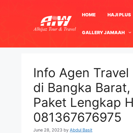
Skip
to
HOME
HAJI PLUS
content
GALLERY JAMAAH
Info Agen Travel
di Bangka Barat,
Paket Lengkap 
081367676975
June 28, 2023
by
Abdul Basit