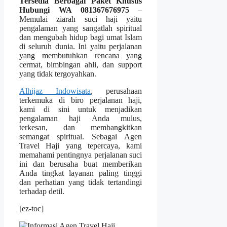
Tersedia Berbagai Paket Khusus
Hubungi WA 081367676975
–
Memulai ziarah suci haji yaitu
pengalaman yang sangatlah spiritual
dan mengubah hidup bagi umat Islam
di seluruh dunia. Ini yaitu perjalanan
yang membutuhkan rencana yang
cermat, bimbingan ahli, dan support
yang tidak tergoyahkan.
Alhijaz Indowisata
, perusahaan
terkemuka di biro perjalanan haji,
kami di sini untuk menjadikan
pengalaman haji Anda mulus,
terkesan, dan membangkitkan
semangat spiritual. Sebagai Agen
Travel Haji yang tepercaya, kami
memahami pentingnya perjalanan suci
ini dan berusaha buat memberikan
Anda tingkat layanan paling tinggi
dan perhatian yang tidak tertandingi
terhadap detil.
[ez-toc]