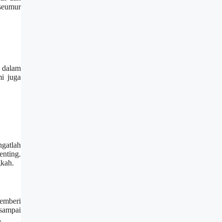
seumur
a dalam
i juga
gatlah
nting.
gkah.
memberi
sampai
.