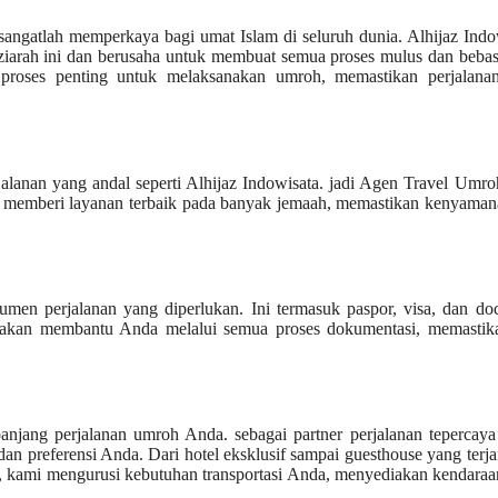
angatlah memperkaya bagi umat Islam di seluruh dunia. Alhijaz Indo
 ziarah ini dan berusaha untuk membuat semua proses mulus dan bebas
proses penting untuk melaksanakan umroh, memastikan perjalana
lanan yang andal seperti Alhijaz Indowisata. jadi Agen Travel Umr
an memberi layanan terbaik pada banyak jemaah, memastikan kenyama
en perjalanan yang diperlukan. Ini termasuk paspor, visa, dan do
si akan membantu Anda melalui semua proses dokumentasi, memastika
njang perjalanan umroh Anda. sebagai partner perjalanan tepercaya
dan preferensi Anda. Dari hotel eksklusif sampai guesthouse yang terj
, kami mengurusi kebutuhan transportasi Anda, menyediakan kendara