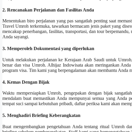
2. Rencanakan Perjalanan dan Fasilitas Anda
Menentukan biro perjalanan yang pas sangatlah penting saat memas
Travel Umroh terkemuka, tawarkan bermacam jenis paket yang disesu
mencakup penerbangan, fasilitas, transportasi, dan tour berpemand
Anda sayangi.
3. Memperoleh Dokumentasi yang diperlukan
Untuk melakukan perjalanan ke Kerajaan Arab Saudi untuk Umroh,
benar dan visa Umroh. Alhijaz Indowisata akan meringankan Anda
program visa. Tim kami yang berpengalaman akan membantu Anda mela
4. Kemas Dengan Bijak
Waktu mempersiapkan Umroh, pengepakan dengan bijak sangatlah p
mendalam buat memastikan Anda mempunyai semua yang Anda perlu
tempat suci sampai kebutuhan pribadi, daftar periksa kami akan memper
5. Menghadiri Briefing Keberangkatan
Buat mengembangkan pengetahuan Anda tentang ritual Umroh dan 
briefing sebelum pemberangkatan. Staff kami yang berpengetahuan 