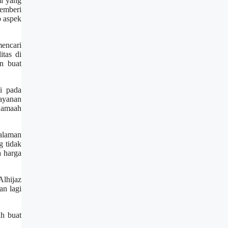
mi yang
emberi
p aspek
mencari
tas di
n buat
i pada
layanan
jamaah
galaman
g tidak
a harga
Alhijaz
an lagi
ah buat