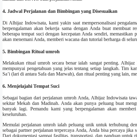
4. Jadwal Perjalanan dan Bimbingan yang Disesuaikan
Di Alhijaz Indowisata, kami yakin saat mempersonalisasi pengal
berpengalaman akan bekerja sama dengan Anda buat membuat re
beberapa tempat suci dengan kecepatan Anda sendiri, memastikan 
akan menemani Anda, memberi wacana dan tutorial berharga di selu
5. Bimbingan Ritual umroh
Melakukan ritual umroh secara benar ialah sangat penting. Alhijaz
mempunyai pengetahuan yang jelas tentang setiap langkah. Tim k
Sa’i (lari di antara Safa dan Marwah), dan ritual penting yang lain
6. Menjelajahi Tempat Suci
Sebagai bagian dari perjalanan umroh Anda, Alhijaz Indowisata tawar
sekitar Mekah dan Madinah. Anda akan punya peluang buat mengun
banyak lagi. Pemandu kami yang berpengalaman akan memberi 
keseluruhan.
Memulai perjalanan umroh ialah peluang unik untuk terhubung de
sebagai partner perjalanan terpercaya Anda, Anda bisa percaya jika 
Dari dokumentasi sampai fasilitas, transportasi, dan panduan untuk r