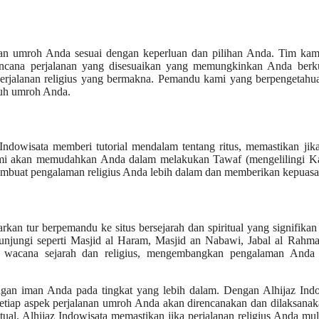
aman umroh Anda sesuai dengan keperluan dan pilihan Anda. Tim kam
ncana perjalanan yang disesuaikan yang memungkinkan Anda berk
perjalanan religius yang bermakna. Pemandu kami yang berpengetahu
ruh umroh Anda.
 Indowisata memberi tutorial mendalam tentang ritus, memastikan ji
ami akan memudahkan Anda dalam melakukan Tawaf (mengelilingi Ka
, membuat pengalaman religius Anda lebih dalam dan memberikan kepuasa
kan tur berpemandu ke situs bersejarah dan spiritual yang signifikan
jungi seperti Masjid al Haram, Masjid an Nabawi, Jabal al Rahma
wacana sejarah dan religius, mengembangkan pengalaman Anda 
ngan iman Anda pada tingkat yang lebih dalam. Dengan Alhijaz Indo
setiap aspek perjalanan umroh Anda akan direncanakan dan dilaksanaka
itual, Alhijaz Indowisata memastikan jika perjalanan religius Anda mu