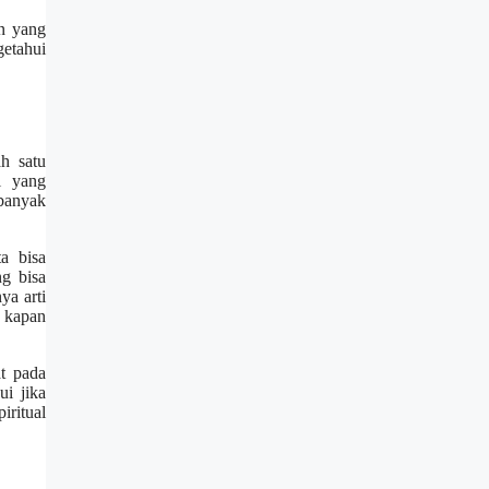
un yang
getahui
h satu
l yang
banyak
a bisa
ng bisa
ya arti
n kapan
t pada
ui jika
iritual