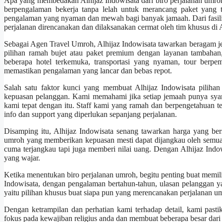
Apa yang membedakan Alhijaz Indowisata dari biro perjalanan umroh
berpengalaman bekerja tanpa lelah untuk merancang paket yang
pengalaman yang nyaman dan mewah bagi banyak jamaah. Dari fasilita
perjalanan direncanakan dan dilaksanakan cermat oleh tim khusus di 
Sebagai Agen Travel Umroh, Alhijaz Indowisata tawarkan beragam je
pilihan ramah bujet atau paket premium dengan layanan tambahan,
beberapa hotel terkemuka, transportasi yang nyaman, tour berpe
memastikan pengalaman yang lancar dan bebas repot.
Salah satu faktor kunci yang membuat Alhijaz Indowisata pilihan
kepuasan pelanggan. Kami memahami jika setiap jemaah punya syar
kami tepat dengan itu. Staff kami yang ramah dan berpengetahuan
info dan support yang diperlukan sepanjang perjalanan.
Disamping itu, Alhijaz Indowisata senang tawarkan harga yang be
umroh yang memberikan kepuasan mesti dapat dijangkau oleh semua 
cuma terjangkau tapi juga memberi nilai uang. Dengan Alhijaz Indo
yang wajar.
Ketika menentukan biro perjalanan umroh, begitu penting buat memil
Indowisata, dengan pengalaman bertahun-tahun, ulasan pelanggan yan
yaitu pilihan khusus buat siapa pun yang merencanakan perjalanan u
Dengan ketrampilan dan perhatian kami terhadap detail, kami pasti
fokus pada kewajiban religius anda dan membuat beberapa besar dari 