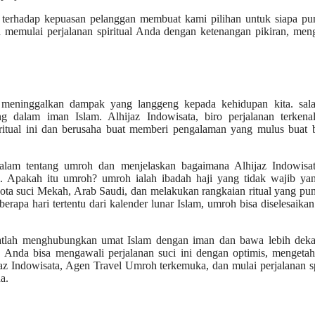
as terhadap kepuasan pelanggan membuat kami pilihan untuk siapa p
 memulai perjalanan spiritual Anda dengan ketenangan pikiran, men
 meninggalkan dampak yang langgeng kepada kehidupan kita. sala
g dalam iman Islam. Alhijaz Indowisata, biro perjalanan terkena
itual ini dan berusaha buat memberi pengalaman yang mulus buat 
alam tentang umroh dan menjelaskan bagaimana Alhijaz Indowisat
ni. Apakah itu umroh? umroh ialah ibadah haji yang tidak wajib ya
ota suci Mekah, Arab Saudi, dan melakukan rangkaian ritual yang pun
berapa hari tertentu dari kalender lunar Islam, umroh bisa diselesaika
gatlah menghubungkan umat Islam dengan iman dan bawa lebih deka
, Anda bisa mengawali perjalanan suci ini dengan optimis, mengetah
jaz Indowisata, Agen Travel Umroh terkemuka, dan mulai perjalanan sp
a.