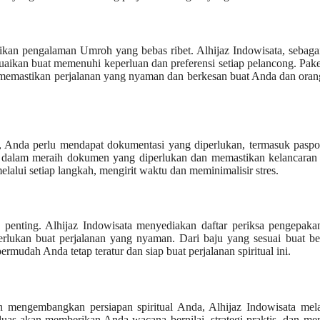
tikan pengalaman Umroh yang bebas ribet. Alhijaz Indowisata, sebag
aikan buat memenuhi keperluan dan preferensi setiap pelancong. Pak
u, memastikan perjalanan yang nyaman dan berkesan buat Anda dan ora
 Anda perlu mendapat dokumentasi yang diperlukan, termasuk paspo
 dalam meraih dokumen yang diperlukan dan memastikan kelancaran 
lui setiap langkah, mengirit waktu dan meminimalisir stres.
enting. Alhijaz Indowisata menyediakan daftar periksa pengepaka
kan buat perjalanan yang nyaman. Dari baju yang sesuai buat be
mudah Anda tetap teratur dan siap buat perjalanan spiritual ini.
mengembangkan persiapan spiritual Anda, Alhijaz Indowisata mel
luas akan memberikan Anda wacana bernilai, strategi praktis, dan m