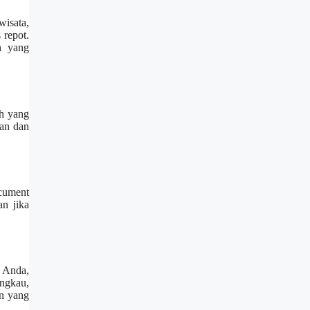
wisata,
 repot.
n yang
oh yang
nan dan
cument
n jika
 Anda,
angkau,
an yang