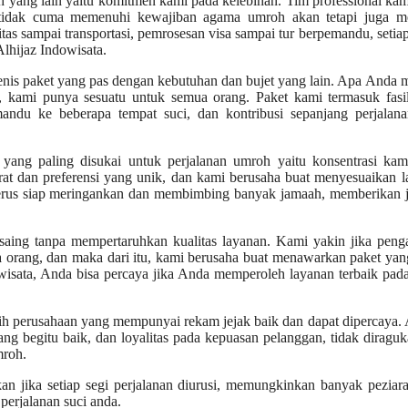
 yang lain yaitu komitmen kami pada kelebihan. Tim professional ka
 tidak cuma memenuhi kewajiban agama umroh akan tetapi juga m
s sampai transportasi, pemrosesan visa sampai tur berpemandu, setia
Alhijaz Indowisata.
nis paket yang pas dengan kebutuhan dan bujet yang lain. Apa Anda 
 kami punya sesuatu untuk semua orang. Paket kami termasuk fasili
mandu ke beberapa tempat suci, dan kontribusi sepanjang perjalana
 yang paling disukai untuk perjalanan umroh yaitu konsentrasi kam
at dan preferensi yang unik, dan kami berusaha buat menyesuaikan 
 terus siap meringankan dan membimbing banyak jamaah, memberikan 
rsaing tanpa mempertaruhkan kualitas layanan. Kami yakin jika pen
orang, dan maka dari itu, kami berusaha buat menawarkan paket yan
wisata, Anda bisa percaya jika Anda memperoleh layanan terbaik pad
ih perusahaan yang mempunyai rekam jejak baik dan dapat dipercaya. 
g begitu baik, dan loyalitas pada kepuasan pelanggan, tidak diraguk
mroh.
kan jika setiap segi perjalanan diurusi, memungkinkan banyak peziar
perjalanan suci anda.