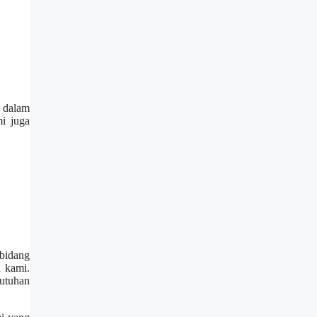
a dalam
i juga
 bidang
n kami.
butuhan