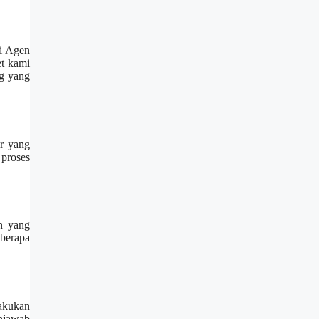
ai Agen
et kami
ng yang
r yang
proses
n yang
berapa
akukan
enjawab