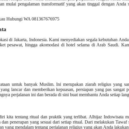
dan mulai pengalaman transformatif yang akan tinggal dengan Anda 
ata
okasi di Jakarta, Indonesia. Kami menyediakan segala kebutuhan And
iket pesawat, hingga akomodasi di hotel selama di Arab Saudi. Kam
taan untuk banyak Muslim. Ini merupakan ziarah religius yang san
yang lancar dan memberikan kepuasan, persiapan yang pas sangat pe
nya perjalanan ini dan berada di sini buat membantu Anda setiap lan
 kita tentang ritual dan praktik yang terlibat. Alhijaz Indowisata 
n penerapan yang sesuai dari setiap ritual. Dari melakukan Tawaf 
n yang mendalam tentang perjalanan religius yang akan Anda lakukan