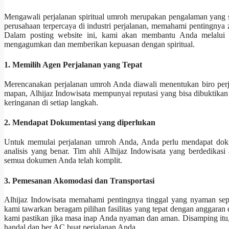
Mengawali perjalanan spiritual umroh merupakan pengalaman yang s
perusahaan terpercaya di industri perjalanan, memahami pentingnya
Dalam posting website ini, kami akan membantu Anda melalui 
mengagumkan dan memberikan kepuasan dengan spiritual.
1. Memilih Agen Perjalanan yang Tepat
Merencanakan perjalanan umroh Anda diawali menentukan biro perja
mapan, Alhijaz Indowisata mempunyai reputasi yang bisa dibuktik
keringanan di setiap langkah.
2. Mendapat Dokumentasi yang diperlukan
Untuk memulai perjalanan umroh Anda, Anda perlu mendapat dokum
analisis yang benar. Tim ahli Alhijaz Indowisata yang berdedika
semua dokumen Anda telah komplit.
3. Pemesanan Akomodasi dan Transportasi
Alhijaz Indowisata memahami pentingnya tinggal yang nyaman sepa
kami tawarkan beragam pilihan fasilitas yang tepat dengan anggaran 
kami pastikan jika masa inap Anda nyaman dan aman. Disamping itu
handal dan ber AC buat perjalanan Anda.