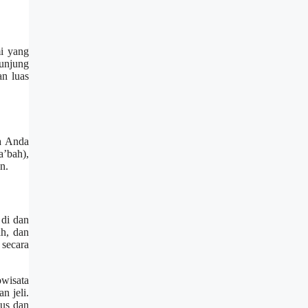
i yang
unjung
an luas
ka Anda
’bah),
n.
 di dan
h, dan
secara
wisata
n jeli.
lus dan