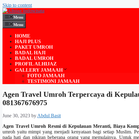
Skip to content
Menu
Menu
HOME
HAJI PLUS
PAKET UMROH
BADAL HAJI
BADAL UMROH
PROFIL ALHIJAZ
GALLERY JAMAAH
FOTO JAMAAH
TESTIMONI JAMAAH
Agen Travel Umroh Terpercaya di Kepula
081367676975
June 30, 2023
by
Abdul Basit
Agen Travel Umroh Resmi di Kepulauan Meranti, Biaya Komp
umroh yaitu mimpi yang menjadi kenyataan bagi setiap Muslim. P
pada hati dan pikiran beberapa orang yang memulainya. Untuk mem