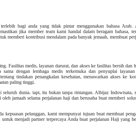
terlebih bagi anda yang tidak pintar menggunakan bahasa Arab. A
mastikan jika member team kami handal dalam beragam bahasa, te
untuk memberi kontribusi mendalam pada banyak jemaah, membuat per
 Fasilitas medis, layanan darurat, dan akses ke fasilitas bersih dan h
erja sama dengan lembaga medis terkemuka dan penyuplai layanan
 tentang tindakan penangkalan kesehatan, menawarkan akses ke kont
tan paling tinggi.
 seluruh dunia. tapi, itu bukan tanpa rintangan. Alhijaz Indowisata, 
oleh jamaah selama perjalanan haji dan berusaha buat memberi solu
ada kepuasan pelanggan, kami mempunyai tujuan buat membuat peng
 untuk menjadi partner terpercaya Anda buat perjalanan Haji yang b