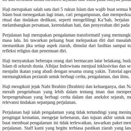
Haji merupakan salah satu dari 5 rukun Islam dan wajib buat semua
Islam buat menegaskan lagi iman, cari pengampunan, dan memperkuat
ritual dan tindakan dedikasi, seperti mengelilingi Ka’bah, berjal
melambangkan persatuan, kerendahan hati, dan penyerahan diri pada
Perjalanan haji merupakan pengalaman transformatif yang memungk
masa lalu. Ini tawarkan peluang buat melepaskan diri dari masal
memastikan jika setiap aspek ziarah, dimulai dari fasilitas sampai
refleksi religius dan penemuan diri.
Haji menyatukan beberapa orang dari bermacam latar belakang, bud
Islam di seluruh dunia. Alhijaz Indowisata menjual inklusivitas da
menjalin ikatan yang abadi dengan sesama orang yakin. Tutorial age
memungkinkan peziarah untuk berbagi cerita, pengalaman, dan ilmu,
Haji mengikuti jejak Nabi Ibrahim (Ibrahim) dan keluarganya, dan 
meraih pengetahuan yang lebih dalam tentang iman dan memper
berpengetahuan yang berbagi cerita dalam dan anekdot sejarah, 
relevansi tindakan sepanjang perjalanan.
Perjalanan haji ialah pengalaman yang tidak tertandingi yang men
pengingat kematian, mengejar kebenaran, dan tujuan akhir untuk m
buat membuat pengalaman ini tidak terlewatkan, tawarkan paket menda
perjalanan. Staff kami yang begitu terbiasa pastikan ziarah yang 