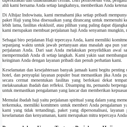
diperkirakan dan dilaksanakan cermat. Dari pemrosesan visa, pengatura
ahli kami bersama Anda setiap langkahnya, memberikan Anda ketena
Di Alhijaz Indowisata, kami memahami jika setiap pribadi mempunya
paket Haji yang bisa disesuaikan yang dirancang untuk memenuhi k
lebih lama, fasilitas eksklusif, atau pilihan yang paling dapat dija
kami merupakan membuat perjalanan haji Anda senyaman mungkin, m
Sebagai biro perjalanan Haji tepercaya Anda, kami memiliki komit
sepanjang waktu untuk jawab pertanyaan atau masalah apa pun ya
perjalanan Anda. Dari saat Anda melakukan penyelidikan awal sa
mempermudah Anda di setiap langkah. Kami yakin saat membangun 
keinginan Anda dengan layanan pribadi dan penuh perhatian kami.
Keselamatan dan kesejahteraan banyak jamaah kami begitu penting 
hotel, dan penyuplai layanan populer buat memastikan jika Anda
secara cermat menentukan fasilitas yang berlokasi dekat te
melaksanakan ibadah dan refleksi. Disamping itu, pemandu berpeng
untuk memastikan pengalaman yang lancar dan memberikan kepuasan 
Memulai ibadah haji yaitu perjalanan spiritual yang dalam yang meme
terkemuka, memiliki komitmen untuk memberi Anda pengalaman yan
kami yang tidak tertandingi, paket yang dipersonalisasi, layana
keselamatan dan kenyamanan, kami merupakan mitra tepercaya Anda 