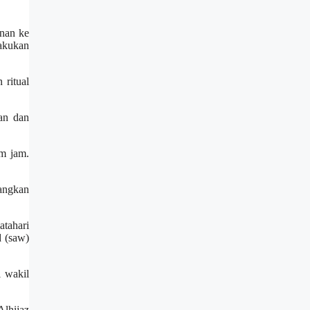
unan ke
lakukan
 ritual
an dan
m jam.
bangkan
tahari
d (saw)
i wakil
lhijaz