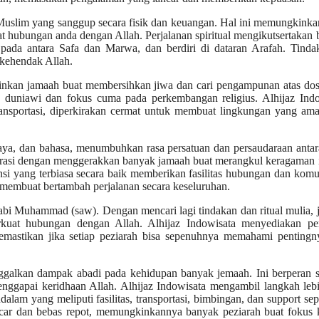
 Muslim yang sanggup secara fisik dan keuangan. Hal ini memungkink
 hubungan anda dengan Allah. Perjalanan spiritual mengikutsertakan
an pada antara Safa dan Marwa, dan berdiri di dataran Arafah. Tinda
 kehendak Allah.
inkan jamaah buat membersihkan jiwa dan cari pengampunan atas dos
ah duniawi dan fokus cuma pada perkembangan religius. Alhijaz Ind
 transportasi, diperkirakan cermat untuk membuat lingkungan yang am
aya, dan bahasa, menumbuhkan rasa persatuan dan persaudaraan anta
n serasi dengan menggerakkan banyak jamaah buat merangkul keragaman 
nsi yang terbiasa secara baik memberikan fasilitas hubungan dan komu
 membuat bertambah perjalanan secara keseluruhan.
Nabi Muhammad (saw). Dengan mencari lagi tindakan dan ritual mulia,
kuat hubungan dengan Allah. Alhijaz Indowisata menyediakan p
memastikan jika setiap peziarah bisa sepenuhnya memahami pentingn
inggalkan dampak abadi pada kehidupan banyak jemaah. Ini berperan 
enggapai keridhaan Allah. Alhijaz Indowisata mengambil langkah leb
lam yang meliputi fasilitas, transportasi, bimbingan, dan support se
lancar dan bebas repot, memungkinkannya banyak peziarah buat fokus