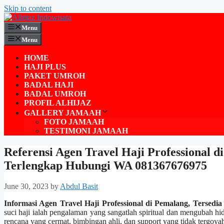
Skip to content
Menu
Menu
HOME
HAJI PLUS
PAKET UMROH
BADAL HAJI
BADAL UMROH
PROFIL ALHIJAZ
GALLERY JAMAAH
FOTO JAMAAH
TESTIMONI JAMAAH
Referensi Agen Travel Haji Professional d
Terlengkap Hubungi WA 081367676975
June 30, 2023
by
Abdul Basit
Informasi Agen Travel Haji Professional di Pemalang, Terse
suci haji ialah pengalaman yang sangatlah spiritual dan mengubah hi
rencana yang cermat, bimbingan ahli, dan support yang tidak tergoya