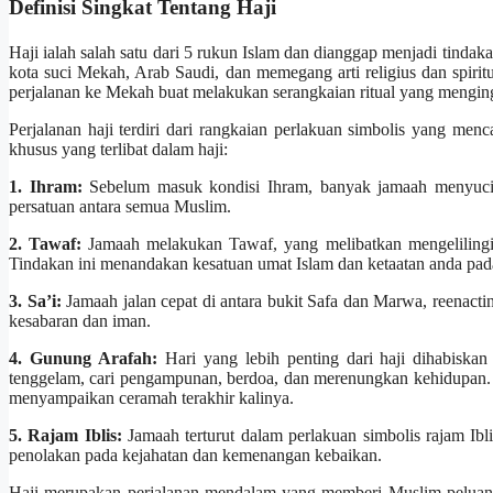
Definisi Singkat Tentang Haji
Haji ialah salah satu dari 5 rukun Islam dan dianggap menjadi tindak
kota suci Mekah, Arab Saudi, dan memegang arti religius dan spirit
perjalanan ke Mekah buat melakukan serangkaian ritual yang mengi
Perjalanan haji terdiri dari rangkaian perlakuan simbolis yang me
khusus yang terlibat dalam haji:
1. Ihram:
Sebelum masuk kondisi Ihram, banyak jamaah menyucik
persatuan antara semua Muslim.
2. Tawaf:
Jamaah melakukan Tawaf, yang melibatkan mengelilingi 
Tindakan ini menandakan kesatuan umat Islam dan ketaatan anda pad
3. Sa’i:
Jamaah jalan cepat di antara bukit Safa dan Marwa, reenactin
kesabaran dan iman.
4. Gunung Arafah:
Hari yang lebih penting dari haji dihabiska
tenggelam, cari pengampunan, berdoa, dan merenungkan kehidupan.
menyampaikan ceramah terakhir kalinya.
5. Rajam Iblis:
Jamaah terturut dalam perlakuan simbolis rajam Ibli
penolakan pada kejahatan dan kemenangan kebaikan.
Haji merupakan perjalanan mendalam yang memberi Muslim peluang