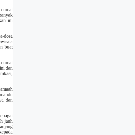
an umat
 banyak
kan ini
a-dosa
owisata
an buat
ra umat
ini dan
nikasi,
 jamaah
emandu
ya dan
sebagai
ih jauh
panjang
 kepada