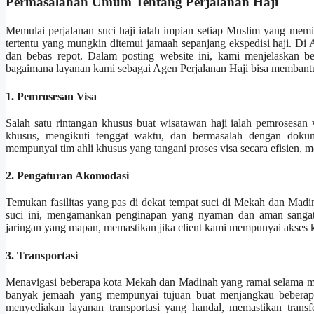
Permasalahan Umum Tentang Perjalanan Haji
Memulai perjalanan suci haji ialah impian setiap Muslim yang memil
tertentu yang mungkin ditemui jamaah sepanjang ekspedisi haji. Di
dan bebas repot. Dalam posting website ini, kami menjelaskan b
bagaimana layanan kami sebagai Agen Perjalanan Haji bisa membant
1. Pemrosesan Visa
Salah satu rintangan khusus buat wisatawan haji ialah pemrosesan
khusus, mengikuti tenggat waktu, dan bermasalah dengan dokume
mempunyai tim ahli khusus yang tangani proses visa secara efisien, 
2. Pengaturan Akomodasi
Temukan fasilitas yang pas di dekat tempat suci di Mekah dan Mad
suci ini, mengamankan penginapan yang nyaman dan aman sangatla
jaringan yang mapan, memastikan jika client kami mempunyai akses ke 
3. Transportasi
Menavigasi beberapa kota Mekah dan Madinah yang ramai selama musi
banyak jemaah yang mempunyai tujuan buat menjangkau beberapa 
menyediakan layanan transportasi yang handal, memastikan trans