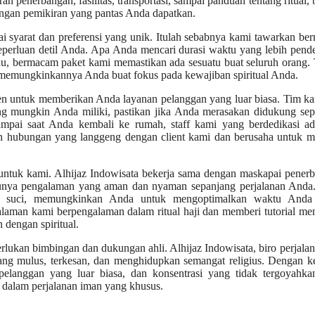
n penerbangan, fasilitas, transportasi, sampai panduan tentang ritual,
ngan pemikiran yang pantas Anda dapatkan.
i syarat dan preferensi yang unik. Itulah sebabnya kami tawarkan b
eperluan detil Anda. Apa Anda mencari durasi waktu yang lebih pend
ngkau, bermacam paket kami memastikan ada sesuatu buat seluruh orang.
emungkinkannya Anda buat fokus pada kewajiban spiritual Anda.
men untuk memberikan Anda layanan pelanggan yang luar biasa. Tim k
ng mungkin Anda miliki, pastikan jika Anda merasakan didukung sep
mpai saat Anda kembali ke rumah, staff kami yang berdedikasi ad
hubungan yang langgeng dengan client kami dan berusaha untuk me
untuk kami. Alhijaz Indowisata bekerja sama dengan maskapai pener
 punya pengalaman yang aman dan nyaman sepanjang perjalanan Anda
mpat suci, memungkinkan Anda untuk mengoptimalkan waktu Anda
alaman kami berpengalaman dalam ritual haji dan memberi tutorial m
dengan spiritual.
rlukan bimbingan dan dukungan ahli. Alhijaz Indowisata, biro perjalan
g mulus, terkesan, dan menghidupkan semangat religius. Dengan ke
n pelanggan yang luar biasa, dan konsentrasi yang tidak tergoyahk
dalam perjalanan iman yang khusus.