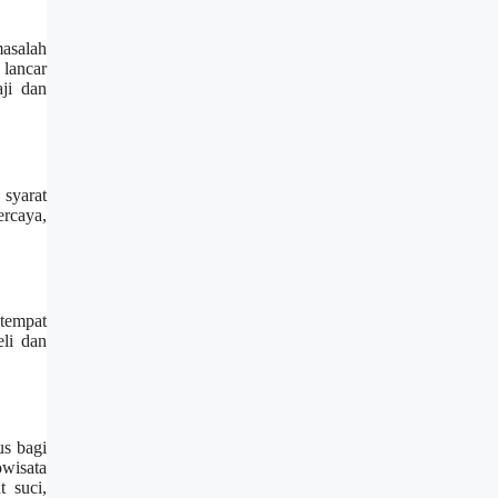
masalah
 lancar
ji dan
 syarat
rcaya,
 tempat
li dan
us bagi
wisata
 suci,