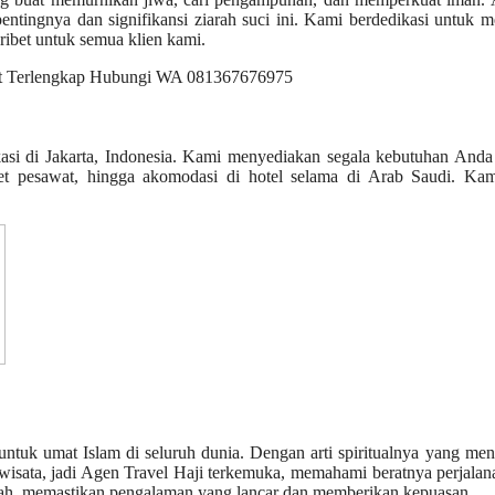
ntingnya dan signifikansi ziarah suci ini. Kami berdedikasi untuk 
ribet untuk semua klien kami.
okasi di Jakarta, Indonesia. Kami menyediakan segala kebutuhan And
iket pesawat, hingga akomodasi di hotel selama di Arab Saudi. Kam
ntuk umat Islam di seluruh dunia. Dengan arti spiritualnya yang me
dowisata, jadi Agen Travel Haji terkemuka, memahami beratnya perjalan
maah, memastikan pengalaman yang lancar dan memberikan kepuasan.