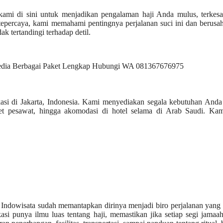
, kami di sini untuk menjadikan pengalaman haji Anda mulus, terkes
tepercaya, kami memahami pentingnya perjalanan suci ini dan berusa
k tertandingi terhadap detil.
okasi di Jakarta, Indonesia. Kami menyediakan segala kebutuhan And
iket pesawat, hingga akomodasi di hotel selama di Arab Saudi. Kam
z Indowisata sudah memantapkan dirinya menjadi biro perjalanan yang
kasi punya ilmu luas tentang haji, memastikan jika setiap segi jama