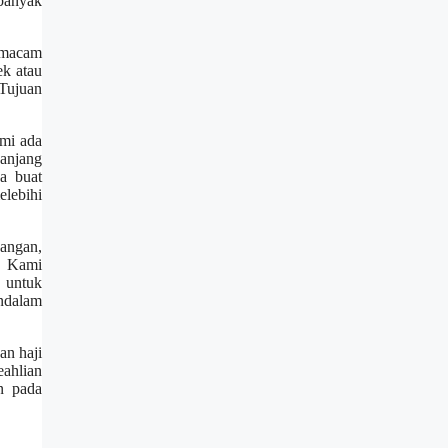
 banyak
ermacam
ek atau
 Tujuan
ami ada
anjang
a buat
lebihi
bangan,
. Kami
 untuk
endalam
an haji
ahlian
an pada