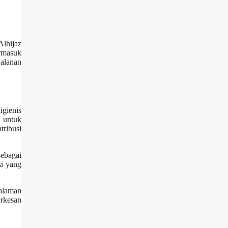
lhijaz
rmasuk
jalanan
igienis
 untuk
ribusi
sebagai
si yang
alaman
erkesan