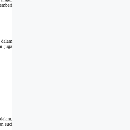
memberi
a dalam
i juga
ndalam,
an suci