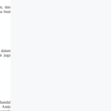
an, dan
ha buat
a dalam
i juga
 handal
ah Anda