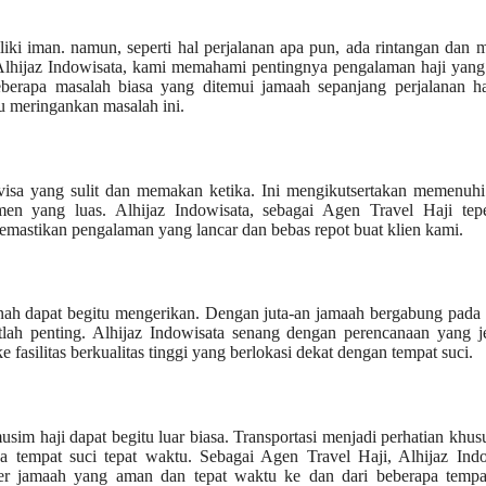
iki iman. namun, seperti hal perjalanan apa pun, ada rintangan dan 
 Alhijaz Indowisata, kami memahami pentingnya pengalaman haji yang
eberapa masalah biasa yang ditemui jamaah sepanjang perjalanan ha
u meringankan masalah ini.
 visa yang sulit dan memakan ketika. Ini mengikutsertakan memenuhi
n yang luas. Alhijaz Indowisata, sebagai Agen Travel Haji tepe
memastikan pengalaman yang lancar dan bebas repot buat klien kami.
inah dapat begitu mengerikan. Dengan juta-an jamaah bergabung pada
h penting. Alhijaz Indowisata senang dengan perencanaan yang je
fasilitas berkualitas tinggi yang berlokasi dekat dengan tempat suci.
m haji dapat begitu luar biasa. Transportasi menjadi perhatian khus
tempat suci tepat waktu. Sebagai Agen Travel Haji, Alhijaz Indo
fer jamaah yang aman dan tepat waktu ke dan dari beberapa tempat