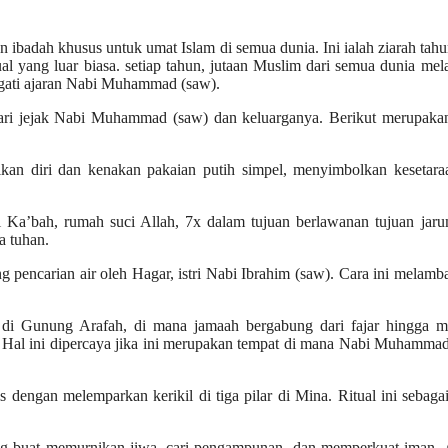
an ibadah khusus untuk umat Islam di semua dunia. Ini ialah ziarah tah
ual yang luar biasa. setiap tahun, jutaan Muslim dari semua dunia me
ngati ajaran Nabi Muhammad (saw).
ncari jejak Nabi Muhammad (saw) dan keluarganya. Berikut merupakan
an diri dan kenakan pakaian putih simpel, menyimbolkan kesetara
Ka’bah, rumah suci Allah, 7x dalam tujuan berlawanan tujuan jaru
a tuhan.
g pencarian air oleh Hagar, istri Nabi Ibrahim (saw). Cara ini melam
n di Gunung Arafah, di mana jamaah bergabung dari fajar hingga ma
 Hal ini dipercaya jika ini merupakan tempat di mana Nabi Muhamma
s dengan melemparkan kerikil di tiga pilar di Mina. Ritual ini sebaga
 buat memurnikan jiwa, cari pengampunan, dan memperkuat iman. A