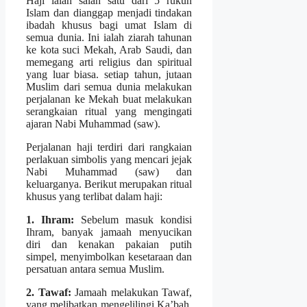
Haji ialah salah satu dari 5 rukun
Islam dan dianggap menjadi tindakan
ibadah khusus bagi umat Islam di
semua dunia. Ini ialah ziarah tahunan
ke kota suci Mekah, Arab Saudi, dan
memegang arti religius dan spiritual
yang luar biasa. setiap tahun, jutaan
Muslim dari semua dunia melakukan
perjalanan ke Mekah buat melakukan
serangkaian ritual yang mengingati
ajaran Nabi Muhammad (saw).
Perjalanan haji terdiri dari rangkaian
perlakuan simbolis yang mencari jejak
Nabi Muhammad (saw) dan
keluarganya. Berikut merupakan ritual
khusus yang terlibat dalam haji:
1. Ihram:
Sebelum masuk kondisi
Ihram, banyak jamaah menyucikan
diri dan kenakan pakaian putih
simpel, menyimbolkan kesetaraan dan
persatuan antara semua Muslim.
2. Tawaf:
Jamaah melakukan Tawaf,
yang melibatkan mengelilingi Ka’bah,