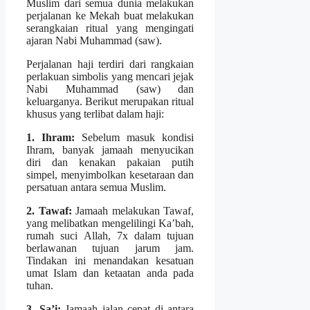
Muslim dari semua dunia melakukan
perjalanan ke Mekah buat melakukan
serangkaian ritual yang mengingati
ajaran Nabi Muhammad (saw).
Perjalanan haji terdiri dari rangkaian
perlakuan simbolis yang mencari jejak
Nabi Muhammad (saw) dan
keluarganya. Berikut merupakan ritual
khusus yang terlibat dalam haji:
1. Ihram:
Sebelum masuk kondisi
Ihram, banyak jamaah menyucikan
diri dan kenakan pakaian putih
simpel, menyimbolkan kesetaraan dan
persatuan antara semua Muslim.
2. Tawaf:
Jamaah melakukan Tawaf,
yang melibatkan mengelilingi Ka’bah,
rumah suci Allah, 7x dalam tujuan
berlawanan tujuan jarum jam.
Tindakan ini menandakan kesatuan
umat Islam dan ketaatan anda pada
tuhan.
3. Sa’i:
Jamaah jalan cepat di antara