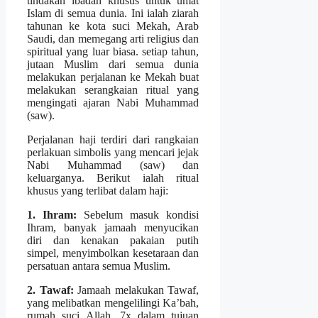
tindakan ibadah khusus untuk umat
Islam di semua dunia. Ini ialah ziarah
tahunan ke kota suci Mekah, Arab
Saudi, dan memegang arti religius dan
spiritual yang luar biasa. setiap tahun,
jutaan Muslim dari semua dunia
melakukan perjalanan ke Mekah buat
melakukan serangkaian ritual yang
mengingati ajaran Nabi Muhammad
(saw).
Perjalanan haji terdiri dari rangkaian
perlakuan simbolis yang mencari jejak
Nabi Muhammad (saw) dan
keluarganya. Berikut ialah ritual
khusus yang terlibat dalam haji:
1. Ihram:
Sebelum masuk kondisi
Ihram, banyak jamaah menyucikan
diri dan kenakan pakaian putih
simpel, menyimbolkan kesetaraan dan
persatuan antara semua Muslim.
2. Tawaf:
Jamaah melakukan Tawaf,
yang melibatkan mengelilingi Ka’bah,
rumah suci Allah, 7x dalam tujuan