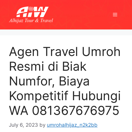
Skip
to
Menu
content
Agen Travel Umroh
Resmi di Biak
Numfor, Biaya
Kompetitif Hubungi
WA 081367676975
July 6, 2023
by
umrohalhijaz_n2k2bb