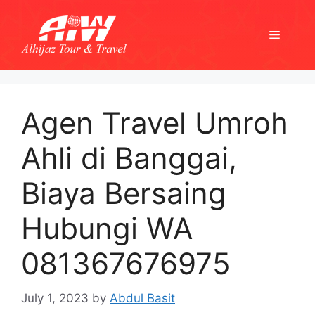
Skip
to
Menu
content
Agen Travel Umroh
Ahli di Banggai,
Biaya Bersaing
Hubungi WA
081367676975
July 1, 2023
by
Abdul Basit