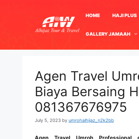
Skip
to
HOME
HAJI PLUS
content
GALLERY JAMAAH
Agen Travel Umro
Biaya Bersaing 
081367676975
July 5, 2023
by
umrohalhijaz_n2k2bb
Agen Travel Umroh Professional 