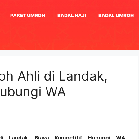
PAKET UMROH
BADAL HAJI
BADAL UMROH
h Ahli di Landak,
Hubungi WA
di Landak, Biaya Kompetitif Hubungi WA