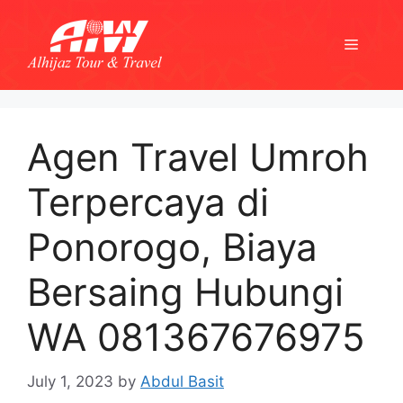
Skip
to
Menu
content
Agen Travel Umroh
Terpercaya di
Ponorogo, Biaya
Bersaing Hubungi
WA 081367676975
July 1, 2023
by
Abdul Basit